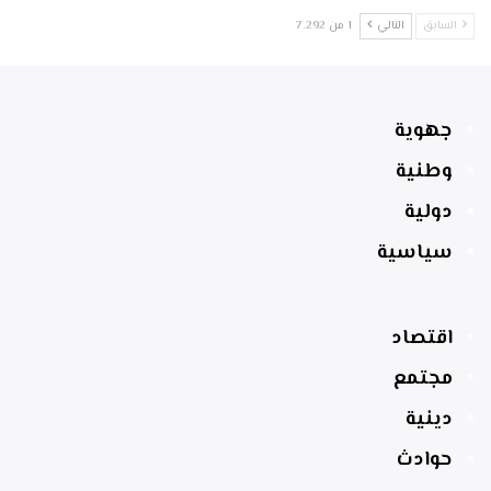
السابق
التالي
1 من 7٬292
جهوية
وطنية
دولية
سياسية
اقتصاد
مجتمع
دينية
حوادث