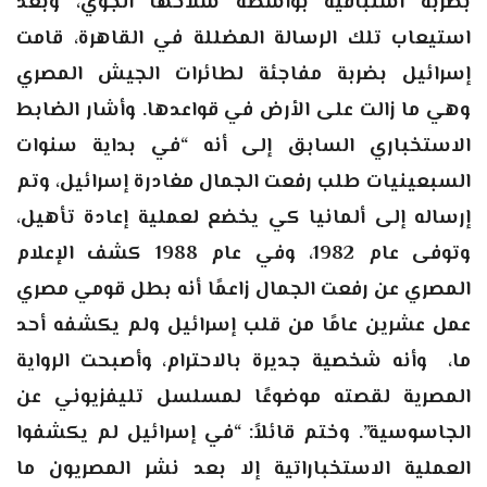
بضربة استباقية بواسطة سلاحها الجوي، وبعد
استيعاب تلك الرسالة المضللة في القاهرة، قامت
إسرائيل بضربة مفاجئة لطائرات الجيش المصري
وهي ما زالت على الأرض في قواعدها. وأشار الضابط
الاستخباري السابق إلى أنه “في بداية سنوات
السبعينيات طلب رفعت الجمال مغادرة إسرائيل، وتم
إرساله إلى ألمانيا كي يخضع لعملية إعادة تأهيل،
وتوفى عام 1982، وفي عام 1988 كشف الإعلام
المصري عن رفعت الجمال زاعمًا أنه بطل قومي مصري
عمل عشرين عامًا من قلب إسرائيل ولم يكشفه أحد
ما، وأنه شخصية جديرة بالاحترام، وأصبحت الرواية
المصرية لقصته موضوعًا لمسلسل تليفزيوني عن
الجاسوسية”. وختم قائلاً: “في إسرائيل لم يكشفوا
العملية الاستخباراتية إلا بعد نشر المصريون ما