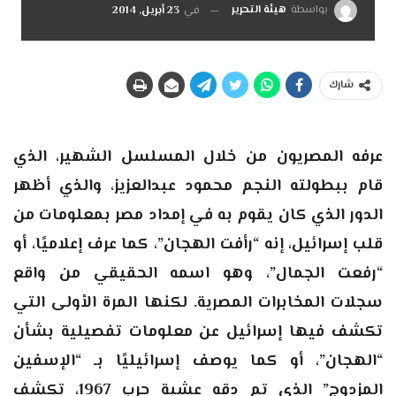
بواسطة
هيئة التحرير
في
23 أبريل, 2014
شارك
عرفه المصريون من خلال المسلسل الشهير، الذي
قام ببطولته النجم محمود عبدالعزيز، والذي أظهر
الدور الذي كان يقوم به في إمداد مصر بمعلومات من
قلب إسرائيل، إنه “رأفت الهجان”، كما عرف إعلاميًا، أو
“رفعت الجمال”، وهو اسمه الحقيقي من واقع
سجلات المخابرات المصرية. لكنها المرة الأولى التي
تكشف فيها إسرائيل عن معلومات تفصيلية بشأن
“الهجان”، أو كما يوصف إسرائيليًا بـ “الإسفين
المزدوج” الذي تم دقه عشية حرب 1967، تكشف