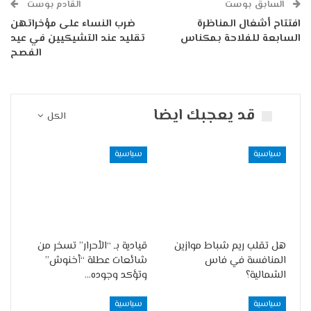
السابق بوست
القادم بوست
افتتاح أشغال المناظرة
ضرب النساء على مؤخراتهن
السابعة للفلاحة بمكناس
تقليد عند التشيكيين في عيد
الفصح
قد يعجبك ايضا
الكل
سياسية
سياسية
هل تقلب ريم شباط موازين
قيادية بـ “الأحرار” تسخر من
المنافسة في فاس
شائعات عطلة “أخنوش”
الشمالية؟
وتؤكد وجوده…
سياسية
سياسية