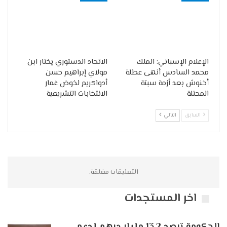
الإعلام الإسباني: الملك
الاتحاد الدستوري يختار ابن
محمد السادس أنهى عطلة
مولاي إبراهيم حسن
أخنوش بعد أزمة سبتة
أدواكريم لخوض غمار
المحتلة
الانتخابات التشريعية
السابق
التالي
التعليقات مغلقة.
اخر المستجدات
الحكومة ترصد 13.2 مليار درهم لدعم