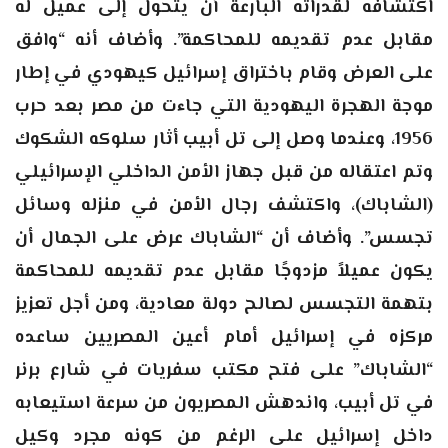
اكتشافه لقدراته البارعة أن يتحول إلى عميل له
مقابل عدم تقديمه للمحاكمة”. وأضاف أنه “وافق
على العرض وقام باختراق إسرائيل كيهودي في إطار
موجة الهجرة اليهودية التي جاءت من مصر بعد حرب
1956، وعندما وصل إلى تل أبيب أثار سلوكه الشكوك
وتم اعتقاله من قبل جهاز الأمن الداخلي الإسرائيلي
(الشاباك)، واكتشف رجال الأمن في منزله وسائل
تجسس”. وأضاف أن “الشاباك عرض على الجمال أن
يكون عميلاً مزدوجًا مقابل عدم تقديمه للمحاكمة
بتهمة التجسس لصالح دولة معادية، ومن أجل تعزيز
مركزه في إسرائيل أمام أعين المصريين ساعده
“الشاباك” على فتح مكتب سفريات في شارع برنر
في تل أبيب، واندهش المصريون من سرعة استيعابه
داخل إسرائيل على الرغم من كونه مجرد وكيل