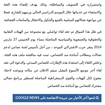
واستمراره في التسويف والمماطلة، وذلك بهدف إقصاء هذه الفئة
والاستغناء عن خدماتها خلال الموسم الدراسي الحالي ورميهم للشارع، فضلا
عن مواجهة نضالاتهم السلمية بالقمع والتنكيل والاعتقال والمتابعات القضائية
.
في ظل هذا السياق تم عقد لقاء تواصلي مع مجموعة من الهيئات النقابية
والحقوقية والجمعوية والسياسية المناضلة مساء يوم الخميس 27 مارس
2014 بمقر حزب الاشتراكي الموحد ، من أجل تأسيس لجنة تضامن لدعم
نضالات ومطالب أساتذة سد الخصاص، تمت فيه مناقشة ملف هذه الفئة،
وخلص اللقاء إلى استعداد هذه الإطارات للتضامن المبدئي. والدعوة الى عقد
لقاء أخر موسع الأسبوع المقبل سيتم الاعلان عن مكانه وموعده لاحقا،
مفتوح لكل الهيئات والقوى الديمقراطية المناضلة لتسطير برنامج نضالي
مشترك للتضامن مع أساتذة سد الخصاص
.
تابعوا آخر الأخبار من جريدة الانتفاضة على GOOGLE NEWS