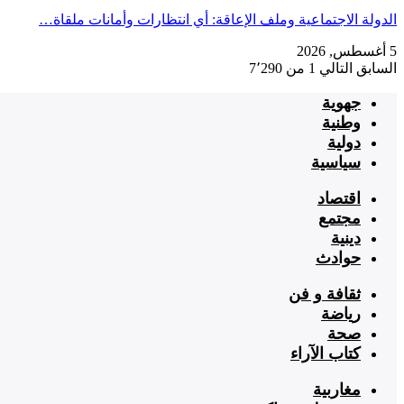
الدولة الاجتماعية وملف الإعاقة: أي انتظارات وأمانات ملقاة…
5 أغسطس, 2026
السابق
التالي
1 من 7٬290
جهوية
وطنية
دولية
سياسية
اقتصاد
مجتمع
دينية
حوادث
ثقافة و فن
رياضة
صحة
كتاب الآراء
مغاربية