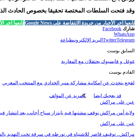
وقد فتحت السلطات المختصة تحقيقا بخصوص الحادث الذي ت
تابعوا آخر الأخبار من جريدة الانتفاضة على Google News
تابعوا آخر الأخب
شارك
Facebook
WhatsApp
Telegram
Twitter
البريد الإلكتروني
طباعة
السابق بوست
غوغل و فايسبوك يحتفلان مع المغاربة
القادم بوست
لقجع يتحدث عن إمكانية مشاركة منير الحدادي مع المنتخب المغربي
قد يعجبك ايضا
المزيد عن المؤلف
عين على مراكش
ولاية أمن مراكش توقف مشتبها فيه بابتزاز سياح أجانب بعد انتشار فيدي
عين على مراكش
مراكش.. توقيف قاصر للاشتباه في تورطه في سرقة تحت التهديد بالس