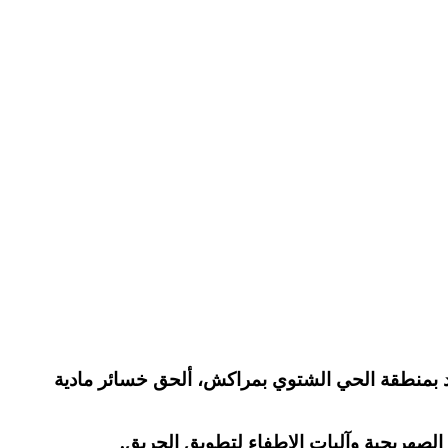
، أن الحريق الذي إندلع مساء أمس الجمعة 17 نونبر، بمطعم متواجد بمنطقة الحي الشتوي بمراكش، ألحق خسائر مادية
الصهريجية وآليات الاطفاء لتطويق الحريق.