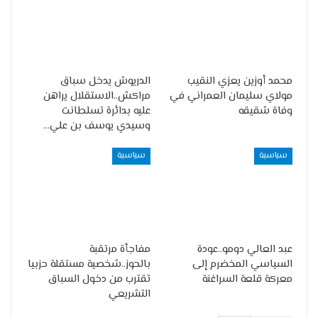
محمد أوزين يعزي النقيب
الدريوش يدخل سباق
مولاي سليمان العمراني في
مراكش..الاستقلال يراهن
وفاة شقيقه
عليه بدائرة تسلطانت
وسيدي يوسف بن علي…
سياسية
سياسية
عبد العالي دومو..عودة
مفاجأة مرتقبة
السياسي المخضرم إلى
بالحوز..شخصية مستقلة حزبيا
معركة قلعة السراغنة
تقترب من دخول السباق
التشريعي