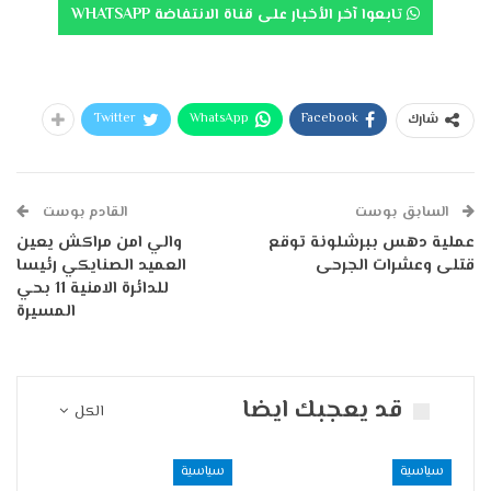
تابعوا آخر الأخبار على قناة الانتفاضة WHATSAPP
Twitter
WhatsApp
Facebook
شارك
السابق بوست
القادم بوست
عملية دهس ببرشلونة توقع
والي امن مراكش يعين
قتلى وعشرات الجرحى
العميد الصنايكي رئيسا
للدائرة الامنية 11 بحي
المسيرة
قد يعجبك ايضا
الكل
سياسية
سياسية