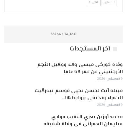
السابق
التالي
التعليقات مغلقة.
اخر المستجدات
وفاة خورخي ميسي والد ووكيل النجم
الأرجنتيني عن عمر 68 عاما
9 أغسطس, 2026
قبيلة آيت لحسن تحيي موسم تيدرگيت
الحمراء وتحتفي بروابطها…
9 أغسطس, 2026
محمد أوزين يعزي النقيب مولاي
سليمان العمراني في وفاة شقيقه