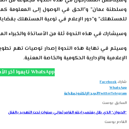
وسيناقش المشاركون في هذه الندوة مجموعة من المحاو
وسلطنة عمان” و”الحق في الوصول إلى المعلومة كمدخل
للمستهلك” و”دور الإعلام في توعية المستهلك بقضايا ال
وسيشارك في هذه الندوة ثلة من الأساتذة والخبراء الم
وسيتم في نهاية هذه الندوة إصدار توصيات تهم تطوير
الإعلامية والإدارية الحكومية والخاصة المعنية.
تابعوا آخر الأخبار على قناة الانتفاضة WhatsApp
شارك
Facebook
WhatsApp
Telegram
Twitter
البريد الإلكتروني
طباعة
السابق بوست
“الحيوان” الذي ظل يغتصب ابنته القاصر ثماني سنوات تحت التهديد بالقتل
القادم بوست