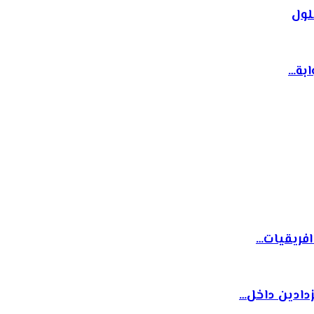
لول
ابة…
افريقيات…
دادين داخل…