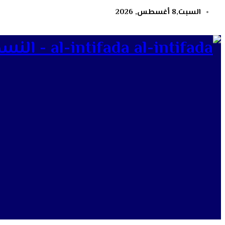
السبت,8 أغسطس, 2026
al-intifada - النسخة الإلكترونية لجريدة الانتفاضة