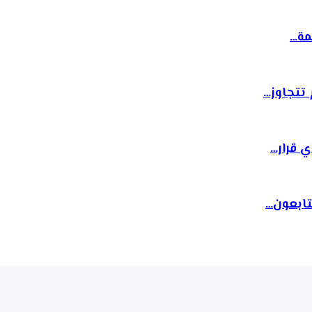
مة…
تتجاوز…
 قرار…