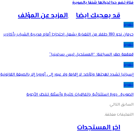
فتاة تضع حدا لحياتها شنقا بالصويرة
قد يعجبك ايضا
المزيد عن المؤلف
جهوية
حرمان نحو 180 طفلا من التغذية يشعل احتجاجا أمام مديرية الشباب بأكادير
جهوية
قعقعة صقر السراغنة: “المستحيل ليس سرغينيا”
جهوية
إسبانيا تشدد لهجتها وتؤكد: لا إقامة ولا عبور إلى أوروبا إلا بالصيغة القانونية
جهوية
الصويرة.. دورة استثنائية باتفاقيات كثيرة وأسئلة تنتظر الأجوبة
السابق
التالي
التعليقات مغلقة.
اخر المستجدات