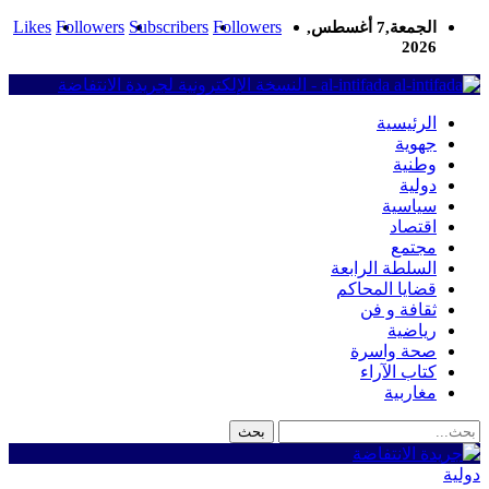
Likes
Followers
Subscribers
Followers
الجمعة,7 أغسطس,
2026
al-intifada - النسخة الإلكترونية لجريدة الانتفاضة
الرئيسية
جهوية
وطنية
دولية
سياسية
اقتصاد
مجتمع
السلطة الرابعة
قضايا المحاكم
ثقافة و فن
رياضية
صحة واسرة
كتاب الآراء
مغاربية
دولية