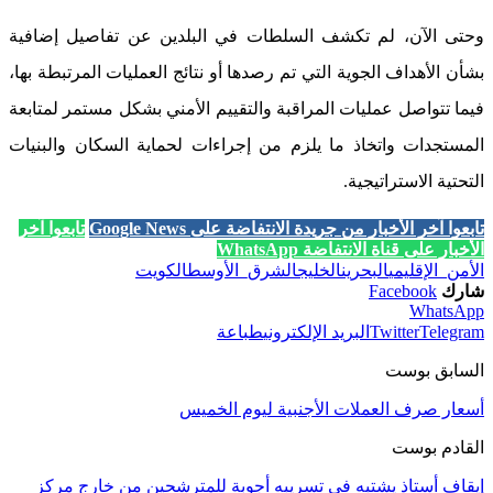
وحتى الآن، لم تكشف السلطات في البلدين عن تفاصيل إضافية
بشأن الأهداف الجوية التي تم رصدها أو نتائج العمليات المرتبطة بها،
فيما تتواصل عمليات المراقبة والتقييم الأمني بشكل مستمر لمتابعة
المستجدات واتخاذ ما يلزم من إجراءات لحماية السكان والبنيات
التحتية الاستراتيجية.
تابعوا آخر الأخبار من جريدة الانتفاضة على Google News
تابعوا آخر
الأخبار على قناة الانتفاضة WhatsApp
الأمن_الإقليمي
البحرين
الخليج
الشرق_الأوسط
الكويت
شارك
Facebook
WhatsApp
Telegram
Twitter
البريد الإلكتروني
طباعة
السابق بوست
أسعار صرف العملات الأجنبية ليوم الخميس
القادم بوست
إيقاف أستاذ يشتبه في تسريبه أجوبة للمترشحين من خارج مركز