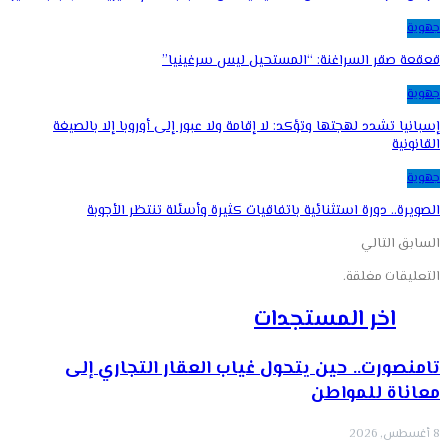
جهوية
قعقعة صقر السراغنة: “المستحيل ليس سرغينيا”
جهوية
إسبانيا تشدد لهجتها وتؤكد: لا إقامة ولا عبور إلى أوروبا إلا بالصيغة
القانونية
جهوية
الصويرة.. دورة استثنائية باتفاقيات كثيرة وأسئلة تنتظر الأجوبة
السابق
التالي
التعليقات مغلقة.
اخر المستجدات
تامنصورت.. حين يتحول غياب العقار التجاري إلى
معاناة للمواطن
8 أغسطس, 2026