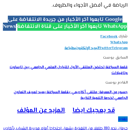
الرياضة في أفضل الأجواء والظروف.
تابعوا آخر الأخبار من جريدة الانتفاضة على Google
تابعوا آخر الأخبار على قناة الانتفاضة WhatsApp
News
شارك
Facebook
WhatsApp
Telegram
Twitter
البريد الإلكتروني
طباعة
السابق بوست
قلعة السراغنة تحتضن الملتقى الأول للتبادل العلمي الجامعي بين تاساوت
وتافيلالت
القادم بوست
جسور من المعرفة: ملتقى أكاديمي بقلعة السراغنة يعيد تعريف التعاون
الجامعي لخدمة التنمية الترابية
قد يعجبك ايضا
المزيد عن المؤلف
جهوية
حرمان نحو 180 طفلا من التغذية يشعل احتجاجا أمام مديرية الشباب بأكادير