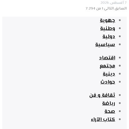
7 أغسطس, 2026
السابق
التالي
1 من 7٬294
جهوية
وطنية
دولية
سياسية
اقتصاد
مجتمع
دينية
حوادث
ثقافة و فن
رياضة
صحة
كتاب الآراء