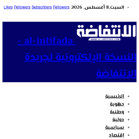
السبت,8 أغسطس, 2026
Followers
Subscribers
Followers
Likes
al-intifada -
النسخة الإلكترونية لجريدة
الانتفاضة
الرئيسية
جهوية
وطنية
دولية
سياسية
اقتصاد