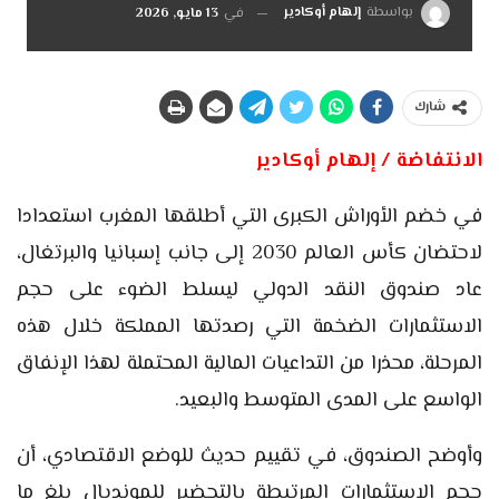
بواسطة
إلهام أوكادير
في
13 مايو, 2026
شارك
الانتفاضة / إلهام أوكادير
في خضم الأوراش الكبرى التي أطلقها المغرب استعدادا
لاحتضان كأس العالم 2030 إلى جانب إسبانيا والبرتغال،
عاد صندوق النقد الدولي ليسلط الضوء على حجم
الاستثمارات الضخمة التي رصدتها المملكة خلال هذه
المرحلة، محذرا من التداعيات المالية المحتملة لهذا الإنفاق
الواسع على المدى المتوسط والبعيد.
وأوضح الصندوق، في تقييم حديث للوضع الاقتصادي، أن
حجم الاستثمارات المرتبطة بالتحضير للمونديال بلغ ما