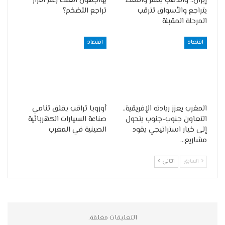
إيران.. والذهب يقفز والنفط
يواجهون الغلاء رغم اقرار
يتراجع والأسواق تترقب
تراجع التضخم؟
المرحلة المقبلة
اقتصاد
اقتصاد
المغرب يعزز ريادته الإفريقية..
أوروبا تراقب بقلق تنامي
التعاون جنوب-جنوب يتحول
صناعة السيارات الكهربائية
إلى خيار استراتيجي يقود
الصينية في المغرب
مشاريع…
السابق
التالي
التعليقات مغلقة.