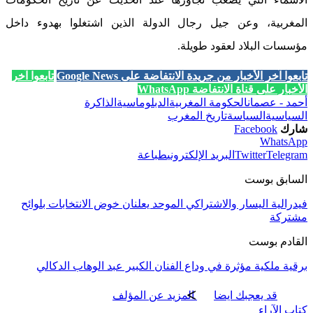
المغربية، وعن جيل رجال الدولة الذين اشتغلوا بهدوء داخل
مؤسسات البلاد لعقود طويلة.
تابعوا آخر الأخبار من جريدة الانتفاضة على Google News
تابعوا آخر
الأخبار على قناة الانتفاضة WhatsApp
أحمد - عصمان
الحكومة المغربية
الدبلوماسية
الذاكرة
السياسية
السياسة
تاريخ المغرب
شارك
Facebook
WhatsApp
Telegram
Twitter
البريد الإلكتروني
طباعة
السابق بوست
فيدرالية اليسار والاشتراكي الموحد يعلنان خوض الانتخابات بلوائح
مشتركة
القادم بوست
برقية ملكية مؤثرة في وداع الفنان الكبير عبد الوهاب الدكالي
قد يعجبك ايضا
المزيد عن المؤلف
كتاب الآراء