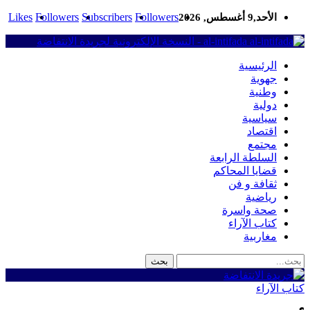
Likes
Followers
Subscribers
Followers
الأحد,9 أغسطس, 2026
al-intifada - النسخة الإلكترونية لجريدة الانتفاضة
الرئيسية
جهوية
وطنية
دولية
سياسية
اقتصاد
مجتمع
السلطة الرابعة
قضايا المحاكم
ثقافة و فن
رياضية
صحة واسرة
كتاب الآراء
مغاربية
كتاب الآراء