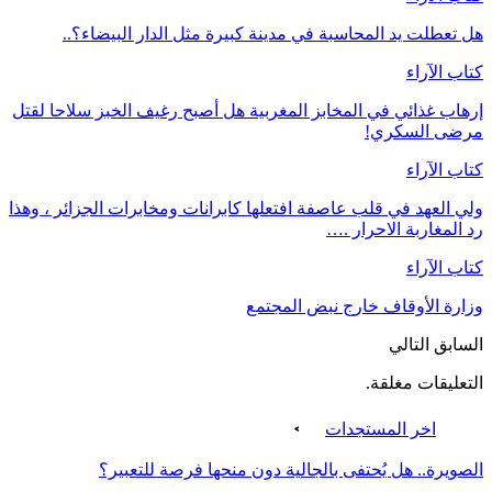
هل تعطلت يد المحاسبة في مدينة كبيرة مثل الدار البيضاء؟..
كتاب الآراء
إرهاب غذائي في المخابز المغربية هل أصبح رغيف الخبز سلاحا لقتل
مرضى السكري!
كتاب الآراء
ولي العهد في قلب عاصفة افتعلها كابرانات ومخابرات الجزائر ، وهذا
رد المغاربة الاحرار .…
كتاب الآراء
وزارة الأوقاف خارج نبض المجتمع
السابق
التالي
التعليقات مغلقة.
اخر المستجدات
الصويرة.. هل يُحتفى بالجالية دون منحها فرصة للتعبير؟