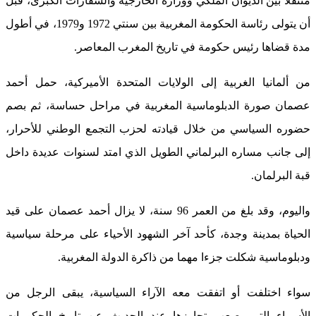
متنقلاً بين الديوان الملكي ووزارة الخارجية والسفارات الكبرى، قبل
أن يتولى رئاسة الحكومة المغربية بين سنتي 1972 و1979، في أطول
مدة قضاها رئيس حكومة في تاريخ المغرب المعاصر.
من ألمانيا الغربية إلى الولايات المتحدة الأميركية، حمل أحمد
عصمان صورة الدبلوماسية المغربية في مراحل حساسة، ثم بصم
حضوره السياسي من خلال قيادته لحزب التجمع الوطني للأحرار،
إلى جانب مساره البرلماني الطويل الذي امتد لسنوات عديدة داخل
قبة البرلمان.
واليوم، وقد بلغ من العمر 96 سنة، لا يزال أحمد عصمان على قيد
الحياة بمدينة وجدة، كأحد آخر الشهود الأحياء على مرحلة سياسية
ودبلوماسية شكلت جزءا مهما من ذاكرة الدولة المغربية.
سواء اختلفت أو اتفقت معه الآراء السياسية، يبقى الرجل من
الأسماء التي يصعب تجاوزها عند الحديث عن تاريخ الحكومات