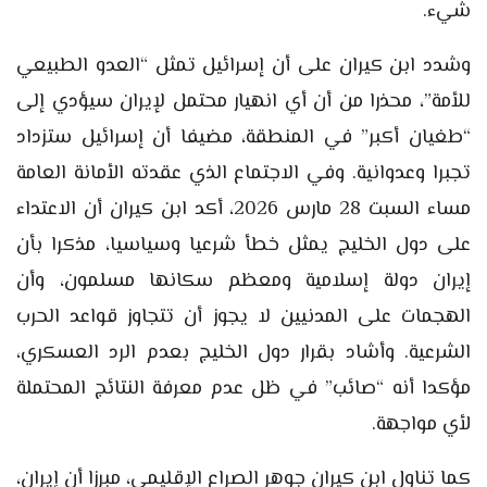
شيء.
وشدد ابن كيران على أن إسرائيل تمثل “العدو الطبيعي
للأمة”، محذرا من أن أي انهيار محتمل لإيران سيؤدي إلى
“طغيان أكبر” في المنطقة، مضيفا أن إسرائيل ستزداد
تجبرا وعدوانية. وفي الاجتماع الذي عقدته الأمانة العامة
مساء السبت 28 مارس 2026، أكد ابن كيران أن الاعتداء
على دول الخليج يمثل خطأ شرعيا وسياسيا، مذكرا بأن
إيران دولة إسلامية ومعظم سكانها مسلمون، وأن
الهجمات على المدنيين لا يجوز أن تتجاوز قواعد الحرب
الشرعية. وأشاد بقرار دول الخليج بعدم الرد العسكري،
مؤكدا أنه “صائب” في ظل عدم معرفة النتائج المحتملة
لأي مواجهة.
كما تناول ابن كيران جوهر الصراع الإقليمي، مبرزا أن إيران،