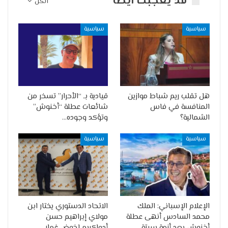
قد يعجبك ايضا
الكل
سياسية
سياسية
هل تقلب ريم شباط موازين
قيادية بـ “الأحرار” تسخر من
المنافسة في فاس
شائعات عطلة “أخنوش”
الشمالية؟
وتؤكد وجوده…
سياسية
سياسية
الإعلام الإسباني: الملك
الاتحاد الدستوري يختار ابن
محمد السادس أنهى عطلة
مولاي إبراهيم حسن
أخنوش بعد أزمة سبتة
أدواكريم لخوض غمار