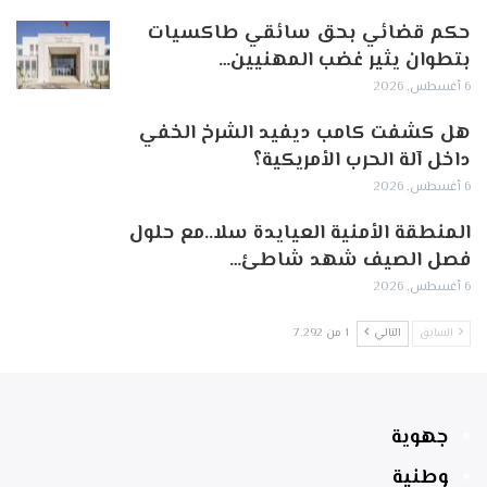
حكم قضائي بحق سائقي طاكسيات
بتطوان يثير غضب المهنيين…
6 أغسطس, 2026
هل كشفت كامب ديفيد الشرخ الخفي
داخل آلة الحرب الأمريكية؟
6 أغسطس, 2026
‏المنطقة الأمنية العيايدة سلا..مع حلول
فصل الصيف شهد شاطئ…
6 أغسطس, 2026
السابق
التالي
1 من 7٬292
جهوية
وطنية