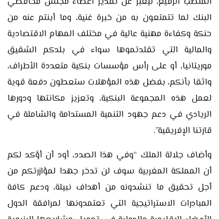
المنصب الرفيع، ليعبر عن تقدير أعضاء مجلس محافظي
البنك لما تتمتعون به من خبرة غنية، وما أبنتم عنه من
حنكة وكفاءة مهنية عالية في مختلف المهام الاقتصادية
والمالية التي تقلدتموها سواء في بلدكم الشقيق
موريتانيا، أو على رأس مؤسسات بنكية متعددة الأطراف،
واثقا بأنكم، بفضل هذه المؤهلات ستعطون دفعة قوية
لعمل هذه المجموعة البنكية، وتعزيز مكانتها ودورها
الريادي في دعم جهود التنمية المستدامة والشاملة في
قارتنا الإفريقية”.
وأضاف جلالة الملك “وفي هذا الصدد، أود أن أؤكد لكم
أن المملكة المغربية سوف لن تدخر جهدا لمؤازرتكم من
أجل تحقيق ما تنشدونه من أهداف نبيلة، ودعم كافة
المبادرات الاستراتيجية التي تعتمدونها لمرافقة الدول