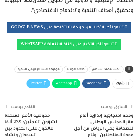
الأعضاء الإقليمية والدولية في تمويل مشاريعها البنيوية
وتحقيق أهداف التنمية والاندماج الاقتصادي”.
تابعوا آخر الأخبار من جريدة الانتفاضة على GOOGLE NEWS
تابعوا آخر الأخبار على قناة الانتفاضة WHATSAPP
الملك محمد السادس
صاحب الجلالة
مجموعة البنك الإفريقي للتنمية
Twitter
WhatsApp
Facebook
شارك
Telegram
البريد الإلكتروني
طباعة
السابق بوست
القادم بوست
وقفة احتجاجية إنذارية أمام
مفوضية الأمم المتحدة
مقر المجلس الوطني
لشؤون اللاجئين: 239 ألفا
للصحافة بحي الرياض من أجل
عالقون على الحدود بين
عودة المناضلتين “وئام
السودان وتشاد