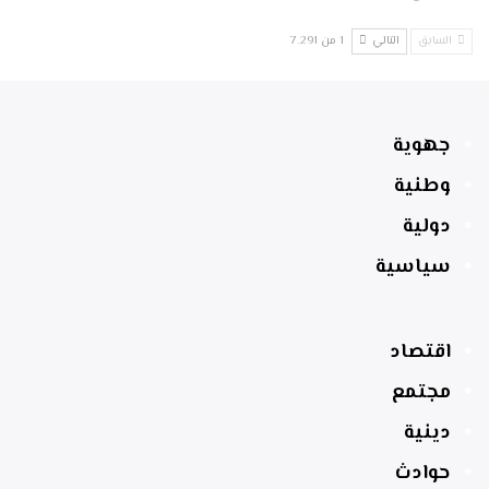
السابق
التالي
1 من 7٬291
جهوية
وطنية
دولية
سياسية
اقتصاد
مجتمع
دينية
حوادث