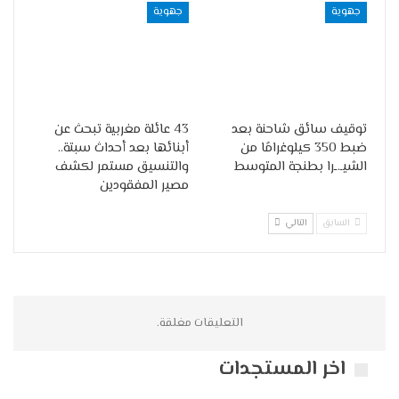
جهوية
جهوية
توقيف سائق شاحنة بعد
43 عائلة مغربية تبحث عن
ضبط 350 كيلوغرامًا من
أبنائها بعد أحداث سبتة..
الشيـ.ـرا بطنجة المتوسط
والتنسيق مستمر لكشف
مصير المفقودين
السابق
التالي
التعليقات مغلقة.
اخر المستجدات