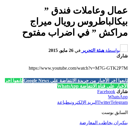
عمال وعاملات فندق ”
بيكالباطروس رويال ميراج
مراكش ” في اضراب مفتوح
بواسطة
هيئة التحرير
في
26 مايو, 2015
شارك
https://www.youtube.com/watch?v=M7G-GTK2P7M
تابعوا آخر الأخبار من جريدة الانتفاضة على Google News
تابعوا آخر
الأخبار على قناة الانتفاضة WhatsApp
شارك
Facebook
WhatsApp
Telegram
Twitter
البريد الإلكتروني
طباعة
السابق بوست
بنكيران يخاطب المعارضة