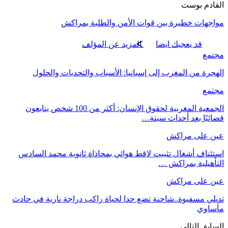
القادم بوست
مواجهات خطيرة بين قوات الأمن والطلبة بمراكش
قد يعجبك ايضا
المزيد عن المؤلف
مجتمع
الهجرة من المغرب إلى إسبانيا: الأسباب والتحديات والحلول
مجتمع
الجمعية المغربية لحقوق الإنسان: أكثر من 100 شخص يتابعون
قضائيًا بعد أحداث سبتة…
عين على مراكش
استئناف أشغال تثبيت لاقط هوائي بمحاذاة ثانوية محمد السادس
التأهيلية بمراكش …
عين على مراكش
تديلي مسفيوة..شاحنة تضع حدا لحياة راكب دراجة نارية في حادث
مأساوي
السابق
التالي