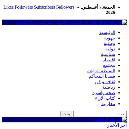
Likes
Followers
Subscribers
Followers
الجمعة,7 أغسطس,
2026
al-intifada - النسخة الإلكترونية لجريدة الانتفاضة
الرئيسية
جهوية
وطنية
دولية
سياسية
اقتصاد
مجتمع
السلطة الرابعة
قضايا المحاكم
ثقافة و فن
رياضية
صحة واسرة
كتاب الآراء
مغاربية
آخر الأخبار