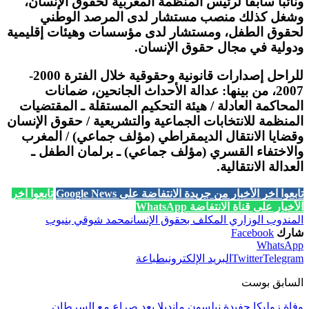
ونائبا سابقا لرئيس المنظمة المغربية لحقوق الإنسان،
وشغل كذلك منصب مستشار لدى المرصد الوطني
لحقوق الطفل، ومستشار لدى مؤسسات وهيئات إقليمية
ودولية في مجال حقوق الإنسان.
للراحل إصدارات قانونية وحقوقية خلال الفترة 2000-
2007، من بينها: عدالة الأحداث الجانحين، ضمانات
المحاكمة العادلة / هيئة التحكيم المستقلة ـ المقتضيات
المنظمة للانتخابات الجماعية والتشريعية / حقوق الإنسان
وقضايا الانتقال الديمقراطي (مؤلف جماعي) / المغرب
والاختفاء القسري (مؤلف جماعي) ـ برلمان الطفل ـ
العدالة الانتقالية.
تابعوا آخر الأخبار من جريدة الانتفاضة على Google News
تابعوا آخر
الأخبار على قناة الانتفاضة WhatsApp
المندوب الوزاري المكلف بحقوق الإنسان
محمد شوقي بنيوب
شارك
Facebook
WhatsApp
Telegram
Twitter
البريد الإلكتروني
طباعة
السابق بوست
وفاة زوليكا حفيدة نيلسون مانديلا بعد صراع مع السرطان