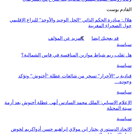
القادم بوست
هلال: مبادرة الحكم الذاتي “الحل الوحيد والأوحد” للنزاع الإقليمي
حول الصحراء المغربية
قد يعجبك ايضا
المزيد عن المؤلف
سياسية
هل تقلب ريم شباط موازين المنافسة في فاس الشمالية؟
سياسية
قيادية بـ “الأحرار” تسخر من شائعات عطلة “أخنوش” وتؤكد
وجوده…
سياسية
الإعلام الإسباني: الملك محمد السادس أنهى عطلة أخنوش بعد أزمة
سبتة المحتلة
سياسية
الاتحاد الدستوري يختار ابن مولاي إبراهيم حسن أدواكريم لخوض