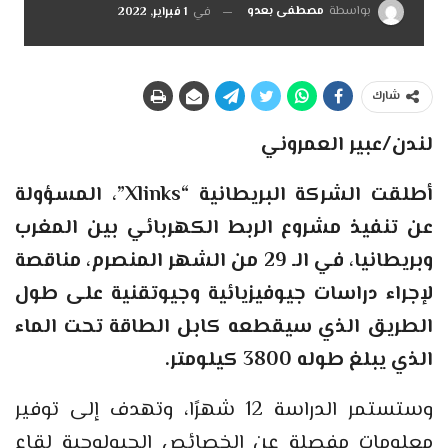
بواسطة
مصطفى بعدو
في
1 فبراير, 2022
شارك
لندن/عبير العمروني
أطلقت الشركة البريطانية “Xlinks”، المسؤولة
عن تنفيذ مشروع الربط الكهربائي بين المغرب
وبريطانيا، في الـ 29 من الشهر المنصرم، مناقصة
لإجراء دراسات جيوفيزيائية وجيوتقنية على طول
الطريق الذي سيقطعه كابل الطاقة تحت الماء
الذي يبلغ طوله 3800 كيلومتر.
وستستمر الدراسة 12 شهرًا، وتهدف إلى توفير
معلومات مفصلة عن الخصائص الجيولوجية لقاع