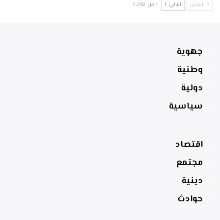
السابق
التالي
1 من 7٬292
جهوية
وطنية
دولية
سياسية
اقتصاد
مجتمع
دينية
حوادث