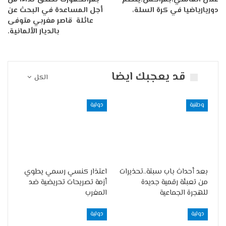
دوريارياضيا في كرة السلة،
أجل المساعدة في البحث عن
عائلة قاصر مغربي متوفى
بالديار الألمانية.
قد يعجبك ايضا
الكل
وطنية
دولية
بعد أحداث باب سبتة..تحذيرات
اعتذار كنسي رسمي يطوي
من تعبئة رقمية جديدة
أزمة تصريحات تحريضية ضد
للهجرة الجماعية
المغرب
دولية
دولية