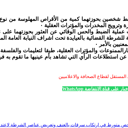
 وترويج المخدرات والمؤترات العقلية ٠
للشرطة القضائية بالعيايدة تحت اشراف النيابة العامة الم
نيين بالأمر ٠
جارالممنوعات والمؤترات العقلية، طبقا لتعليمات والف
تمد عن استطلاعات الرأي التي تشاهد بأم عينيها ما تقوم به
 المستقل لقطاع الصحافة والاعلاميين
ار على قناة الانتفاضة WhatsApp
تورط في ارتكاب سرقات بالعنف وتعريض عناصر الشرطة لاعتداء خطير 