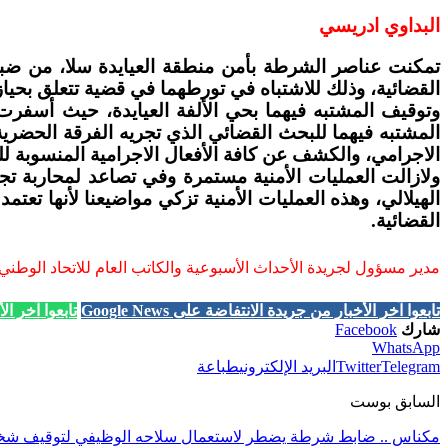
البداوي ادريسي
القضائية، وذلك للاشتباه في تورطهما في قضية تتعلق بحيازة
المشتبه فيهما للبحث القضائي الذي تجريه الفرقة الحضرية 
الاجرامي، والكشف عن كافة الأفعال الاجرامية المنسوبة للمع
ولازالت العمليات الأمنية مستمرة وفي تصاعد لمحاربة ت
الهيلالي، وهذه العمليات الأمنية تزكي مواضيعنا لأنها تع
القضائية.
مدير مسؤول لجريدة الأحداث الأسبوعية والكاتب العام للاتحاد الوطني
تابعوا آخر الأخبار من جريدة الانتفاضة على Google News
تابعوا آخر الأخب
شارك
Facebook
WhatsApp
Telegram
Twitter
البريد الإلكتروني
طباعة
السابق بوست
مكناس .. ضابط شرطة يضطر لاستعمال سلاحه الوظيفي لتوقيف شخص م