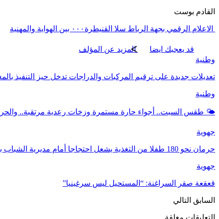
القادم بوست
الاعلام الرقمي بجهة الرباط سلا القنيطرة٠٠٠ بين الهواية والمهنية
قد يعجبك ايضا
المزيد عن المؤلف
وطنية
تعديلات جديدة على ترقيم المركبات والدراجات تدخل حيز التنفيذ بال
وطنية
🌤️ طقس السبت.. أجواء حارة مستمرة وزخات رعدية مرتقبة.. والحرارة تصل إلى 
جهوية
حرمان نحو 180 طفلا من التغذية يشعل احتجاجا أمام مديرية الشباب بأكادير
جهوية
قعقعة صقر السراغنة: “المستحيل ليس سرغينيا”
السابق
التالي
التعليقات مغلقة.