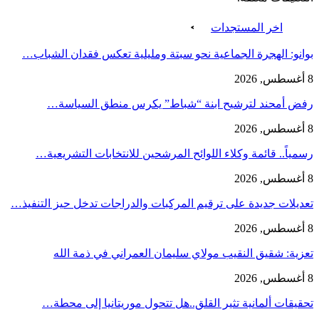
اخر المستجدات
بوانو: الهجرة الجماعية نحو سبتة ومليلية تعكس فقدان الشباب…
8 أغسطس, 2026
رفض أمحند لترشيح ابنة “شباط” يكرس منطق السياسة…
8 أغسطس, 2026
رسمياً.. قائمة وكلاء اللوائح المرشحين للانتخابات التشريعية…
8 أغسطس, 2026
تعديلات جديدة على ترقيم المركبات والدراجات تدخل حيز التنفيذ…
8 أغسطس, 2026
تعزية: شقيق النقيب مولاي سليمان العمراني في ذمة الله
8 أغسطس, 2026
تحقيقات ألمانية تثير القلق..هل تتحول موريتانيا إلى محطة…