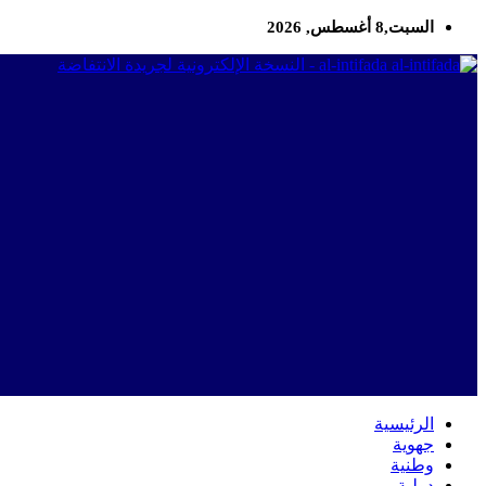
السبت,8 أغسطس, 2026
al-intifada - النسخة الإلكترونية لجريدة الانتفاضة
الرئيسية
جهوية
وطنية
دولية