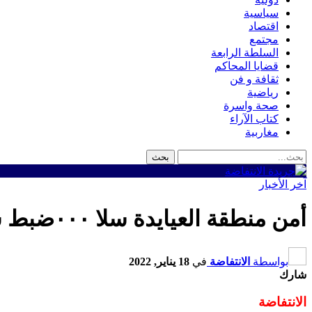
سياسية
اقتصاد
مجتمع
السلطة الرابعة
قضايا المحاكم
ثقافة و فن
رياضية
صحة واسرة
كتاب الآراء
مغاربية
آخر الأخبار
أمن منطقة العيايدة سلا ٠٠٠ضبط شخصين بحوزتهما كمية من الأقراص المهلوسة من نوع «نورداز»
بواسطة
الانتفاضة
في
18 يناير, 2022
شارك
الانتفاضة