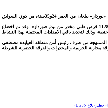
تمكنت عناصر الشرطة بأمن منطقة العيايدة سلا، من ضبط شخصين بحوزتهما كمية من الأقراص المهلوسة من نوع «نورداز» يبلغان من العمر 24و35سنة، من ذوي السوابق
وتوقيف المشتبه فيهما بحي الألفة العيايدة، حيث أسفرت عملية الضبط والحس الوقائي عن العثور بحوزتهما على 1128 قرص طبي مخدر من نوع «نورداز»، وقد تم اخضاع
ختصة، وذلك لتحديد باقي الامدادات المحتملة لهذا النشاط
لسفة الممنهجة من طرف رئيس أمن منطقة العيايدة مصطفى
 فرقة محاربة الجريمة والمخدرات والفرقة الحضرية للشرطة
(بلاغ DGSN)