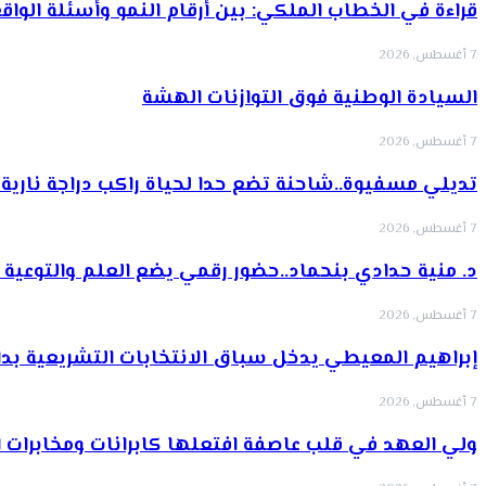
قراءة في الخطاب الملكي: بين أرقام النمو وأسئلة الواق
7 أغسطس, 2026
السيادة الوطنية فوق التوازنات الهشة
7 أغسطس, 2026
تديلي مسفيوة..شاحنة تضع حدا لحياة راكب دراجة ناري
7 أغسطس, 2026
د. منية حدادي بنحماد..حضور رقمي يضع العلم والتوعية
7 أغسطس, 2026
إبراهيم المعيطي يدخل سباق الانتخابات التشريعية بدا
7 أغسطس, 2026
ولي العهد في قلب عاصفة افتعلها كابرانات ومخابرات الج