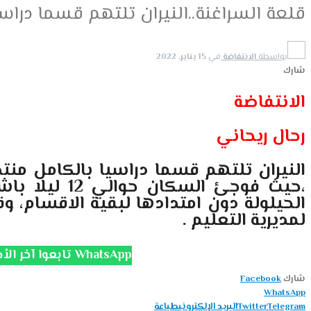
قلعة السراغنة..النيران تلتهم قسما دراس
بواسطة
الانتفاضة
في
15 يناير, 2022
شارك
الانتفاضة
رحال ريحاني
النيران تلتهم قسما دراسيا بالكامل منت
،حيث فوجئ ا
الحيلولة دون امتدادها لبقية الاقسام، 
لمديرية التعليم .
تابعوا آخر الأخبار على قناة الانتفاضة WhatsApp
شارك
Facebook
WhatsApp
Telegram
Twitter
البريد الإلكتروني
طباعة