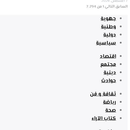
7 أغسطس, 2026
السابق
التالي
1 من 7٬294
جهوية
وطنية
دولية
سياسية
اقتصاد
مجتمع
دينية
حوادث
ثقافة و فن
رياضة
صحة
كتاب الآراء