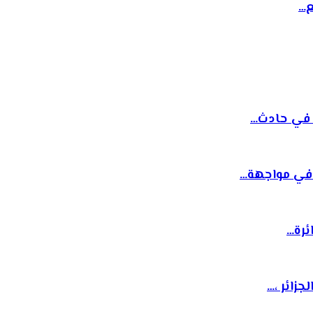
ع…
ة في حادث…
 في مواجهة…
ئرة…
زائر ،…