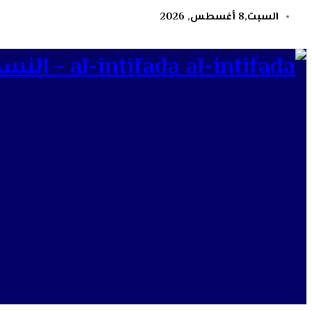
السبت,8 أغسطس, 2026
al-intifada - النسخة الإلكترونية لجريدة الانتفاضة