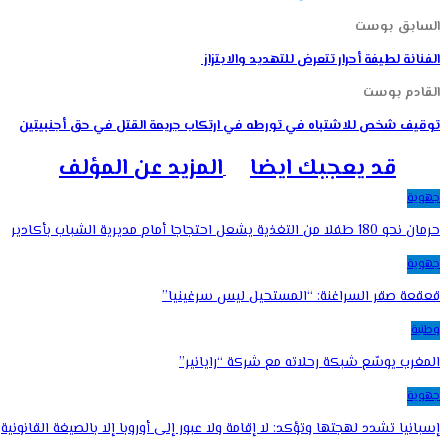
السابق بوست
الفنانة لطيفة أحرار تتعرض للتهديد والابتزاز
القادم بوست
توقيف شخص للاشتباه في تورطه في ارتكاب جريمة القتل في حق أجنبيتين
قد يعجبك ايضا
المزيد عن المؤلف
جهوية
حرمان نحو 180 طفلا من التغذية يشعل احتجاجا أمام مديرية الشباب بأكادير
جهوية
قعقعة صقر السراغنة: “المستحيل ليس سرغينيا”
وطنية
المغرب يوسّع شبكة رحلاته مع شركة “رايانير”
جهوية
إسبانيا تشدد لهجتها وتؤكد: لا إقامة ولا عبور إلى أوروبا إلا بالصيغة القانونية