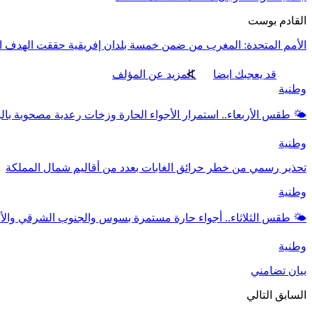
القادم بوست
الأمم المتحدة: المغرب من ضمن خمسة بلدان إفريقية حققت الهدف الع
قد يعجبك ايضا
المزيد عن المؤلف
وطنية
🌤️ طقس الأربعاء.. استمرار الأجواء الحارة وزخات رعدية مصحوبة بال
وطنية
تحذير رسمي من خطر حرائق الغابات بعدد من أقاليم شمال المملكة
وطنية
🌤️ طقس الثلاثاء.. أجواء حارة مستمرة بسوس والجنوب الشرقي وال
وطنية
بيان تضامني
السابق
التالي