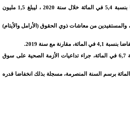
أفادت هيئة مراقبة التأمينات والاحتياط الاجتماعي، أن عدد المستفيدين من أنظمة التقاعد الأساسي، سجل ارتفاعا بنسبة 5,4 في المائة خلال سنة 2020 ، ليبلغ 1,5 مليون
السنوي الخاص بسنة 2020، أن المستفيدين يتوزعون بين المتقاعدين بنسبة 69,4 في المائة، والمستفيدين من معاشات ذوي الحقوق (الأرامل والأيتام)
ويعزى هذا الانخفاض أساسا إلى تقلص عدد المنخرطين المساهمين في الصندوق الوطني للضمان الاجتماعي بنسبة 6,7 في المائة، جراء تداعيات الأزمة الصحية على سوق
أن نسبة التغطية المتعلقة بالتقاعد بلغت 42,4 في المائة من الساكنة النشيطة العاملة، مقابل 42,5 في المائة برسم السنة المنصرمة، مسجلة بذلك انخفاضا قدره