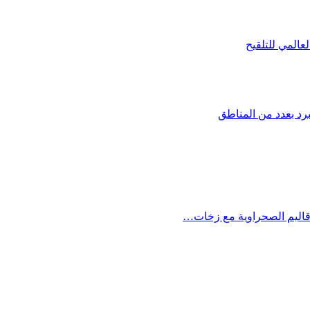
المي للتلقيح
برد بعدد من المناطق
أقاليم الصحراوية مع زخات…