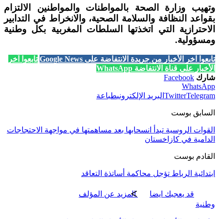
وتهيب وزارة الصحة بالمواطنات والمواطنين الالتزام
بقواعد النظافة والسلامة الصحية، والانخراط في التدابير
الاحترازية التي اتخذتها السلطات المغربية بكل وطنية
ومسؤولية.
تابعوا آخر الأخبار من جريدة الانتفاضة على Google News
تابعوا آخر
الأخبار على قناة الانتفاضة WhatsApp
شارك
Facebook
WhatsApp
Telegram
Twitter
البريد الإلكتروني
طباعة
السابق بوست
القوات الروسية تبدأ انسحابها بعد مساهمتها في مواجهة الاحتجاجات
الدامية في كازاخستان
القادم بوست
ابتدائية الرباط تؤجل محاكمة أساتذة التعاقد
قد يعجبك ايضا
المزيد عن المؤلف
وطنية