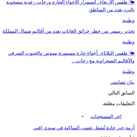
🌤️ طقس الأربعاء.. استمرار الأجواء الحارة وزخات رعدية مصحوبة
بالبرد بعدد من المناطق
وطنية
تحذير رسمي من خطر حرائق الغابات بعدد من أقاليم شمال المملكة
وطنية
🌤️ طقس الثلاثاء.. أجواء حارة مستمرة بسوس والجنوب الشرقي
والأقاليم الصحراوية مع زخات…
وطنية
بيان تضامني
السابق
التالي
التعليقات مغلقة.
اخر المستجدات
أزمة خبز حادة تُشعل غضب الساكنة في سيدي إفني