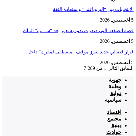
الانتخابات بين “البروباغندا” واستعادة الثقة
5 أغسطس, 2026
قصة الصفعة التي صدرت بدون شعور بعد “سـ.ـب” الملك
5 أغسطس, 2026
قرار قضائي جديد يعزز موقف “مصطفى لمفرك” داخل…
5 أغسطس, 2026
السابق
التالي
1 من 7٬289
جهوية
وطنية
دولية
سياسية
اقتصاد
مجتمع
دينية
حوادث