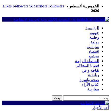
Likes
Followers
Subscribers
Followers
الخميس,6 أغسطس,
2026
al-intifada - النسخة الإلكترونية لجريدة الانتفاضة
الرئيسية
جهوية
وطنية
دولية
سياسية
اقتصاد
مجتمع
السلطة الرابعة
قضايا المحاكم
ثقافة و فن
رياضية
صحة واسرة
كتاب الآراء
مغاربية
آخر الأخبار