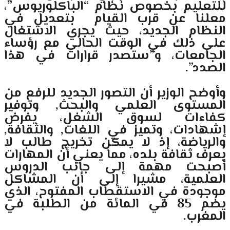
للتعليم بخصوص نظام “الباكلوريوس”،
معلنا عن قرب القيام بتعديل في
النظام الجديد، حيث يجري الاشتغال
على ذلك في الوقت الحالي مع رؤساء
الجامعات، و”ستصدر قرارات في هذا
الصدد”.
وأوضح الوزير أن التصور الجديد للرفع من
المستوى العلمي والبحث, وتوفير
كفاءات لسوق الشغل، يفرض
إشهادات، وتميز في اللغات, والثقافة,
والرياضة، إذ لا يمكن تخريج طالب لا
يعرف ثقافة بلده، مما يعني أن المهارات
أصبحت مهمة إلى جانب الدروس
العلمية، مشيرا إلى أن المشاكل
موجودة في الاستقطاب المفتوح، الذي
يضم 85 في المائة من الطلبة في
المغرب.