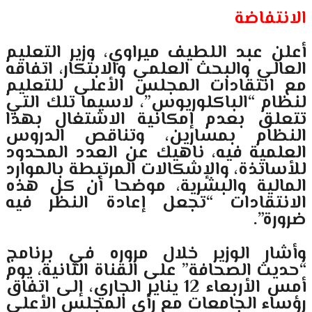
الانتفاضة
أعلن عبد اللطيف ميراوي، وزير التعليم
العالي والبحث العلمي والابتكار، اتفاقه
مع انتقادات المجلس الأعلى للتعليم
لنظام “الباكلوريوس”، لاسيما تلك التي
تتعلق بعدم إمكانية الاشتغال بهذا
النظام بمسارين، وتناقص الدروس
العلمية فيه، ناهيك عن العدد المحدود
للأساتذة، والإشكالات المرتبطة بالموارد
المالية والبشرية، موضحا أن كل هذه
الانتقادات “تجعل إعادة النظر فيه
ضرورة”.
وأشار الوزير خلال مروره في برنامج
“حديث الصحافة” على القناة الثانية، يوم
أمس الأربعاء 12 يناير الجاري، إلى اتفاق
رؤساء الجامعات مع رأي المجلس الأعلى