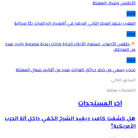
الأطلس وشرق المملكة
تربوية
المغرب يحصد المركز الثاني إفريقيا في أولمبياد الرياضيات بـ12 ميدالية
وطنية
طقس الأربعاء.. استمرار الأجواء الحارة وزخات رعدية مصحوبة بالبرد بعدد
من المناطق
وطنية
تحذير رسمي من خطر حرائق الغابات بعدد من أقاليم شمال المملكة
السابق
التالي
التعليقات مغلقة.
اخر المستجدات
هل كشفت كامب ديفيد الشرخ الخفي داخل آلة الحرب
الأمريكية؟