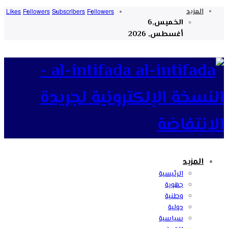
المزيد
Followers
Subscribers
Followers
Likes
الخميس,6
أغسطس, 2026
al-intifada -
النسخة الإلكترونية لجريدة
الانتفاضة
المزيد
الرئيسية
جهوية
وطنية
دولية
سياسية