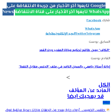
تابعوا آخر الأخبار من جريدة الانتفاضة على Google
تابعوا آخر الأخبار على قناة الانتفاضة WhatsApp
News
شارك
Facebook
WhatsApp
Telegram
Twitter
البريد الإلكتروني
طباعة
السابق بوست
“الكاف” يعين طاقم تحكيم مباراة المغرب وجزر القمر
القادم بوست
إدانة أستاذ جامعي بالسجن النافد في ملف “الجنس مقابل النقط”
الكل
المزيد عن المؤلف
قد يعجبك ايضا
وطنية
طقس الخميس.. أجواء حارة بعدد من الجهات وزخات رعدية مرتقبة فوق