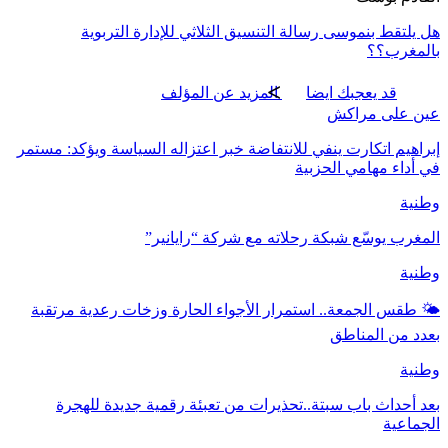
هل يلتقط بنموسى رسالة التنسيق الثلاثي للإدارة التربوية
بالمغرب؟؟
قد يعجبك ايضا
المزيد عن المؤلف
عين على مراكش
إبراهيم اتكارت ينفي للانتفاضة خبر اعتزاله السياسة ويؤكد: مستمر
في أداء مهامي الحزبية
وطنية
المغرب يوسّع شبكة رحلاته مع شركة “رايانير”
وطنية
🌤️ طقس الجمعة.. استمرار الأجواء الحارة وزخات رعدية مرتقبة
بعدد من المناطق
وطنية
بعد أحداث باب سبتة..تحذيرات من تعبئة رقمية جديدة للهجرة
الجماعية