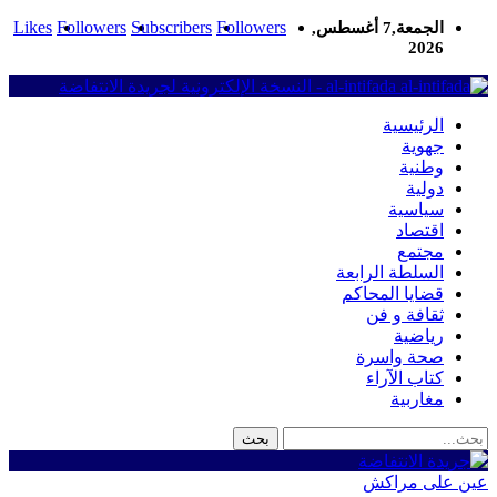
Likes
Followers
Subscribers
Followers
الجمعة,7 أغسطس,
2026
al-intifada - النسخة الإلكترونية لجريدة الانتفاضة
الرئيسية
جهوية
وطنية
دولية
سياسية
اقتصاد
مجتمع
السلطة الرابعة
قضايا المحاكم
ثقافة و فن
رياضية
صحة واسرة
كتاب الآراء
مغاربية
عين على مراكش