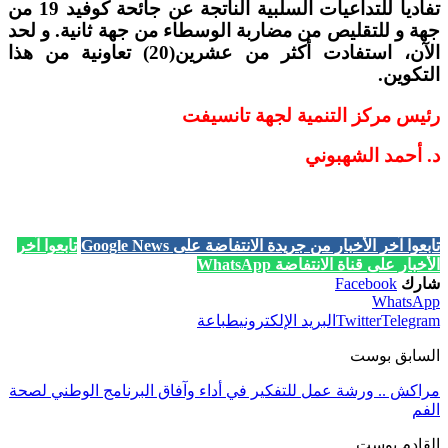
تفاديا
للتداعيات
السلبية
الناتجة
عن
جائحة
كوفيد
19
من
جهة
و
للتقليص
من
مضاربة
الوسطاء
من
جهة
ثانية
.
و
لحد
الآن،
استفادت
أكثر
من
عشرين
(20)
تعاونية
من
هذا
التكوين
.
رئيس
مركز
التنمية
لجهة
تانسيفت
د
.
أحمد
الشهبوني
تابعوا آخر الأخبار من جريدة الانتفاضة على Google News
تابعوا آخر
الأخبار على قناة الانتفاضة WhatsApp
شارك
Facebook
WhatsApp
Telegram
Twitter
البريد الإلكتروني
طباعة
السابق بوست
مراكش .. ورشة عمل للتفكير في أداء وآفاق البرنامج الوطني لصحة
الفم
القادم بوست