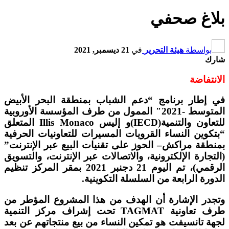
بلاغ صحفي
بواسطة
هيئة التحرير
في
21 ديسمبر, 2021
شارك
الانتفاضة
في إطار برنامج
“
دعم
الشباب
بمنطقة
البحر
الأبيض
المتوسط
-2021″
الممول من طرف المؤسسة الأوروبية
للتعاون والتنمية
(IECD)
و إليس
Illis Monaco
المتعلق
“
بتكوين النساء القرويات المسيرات للتعاونيات الحرفية
بمنطقة مراكش
–
الحوز على تقنيات البيع عبر الإنترنت
”
(
التجارة الإلكترونية، والاتصالات عبر الإنترنت، والتسويق
الرقمي
)
، تم اليوم
21
دجنبر
2021
بمقر المركز تنظيم
الدورة الرابعة من السلسلة
التكوينية
.
وتجدر
الإشارة
أن
الهدف
من
هذا
المشروع
المؤطر
من
طرف
تعاونية
TAGMAT
تحت
إشراف
مركز
التنمية
لجهة
تانسيفت
هو
تمكين
النساء
من
بيع
منتجاتهم
عن
بعد