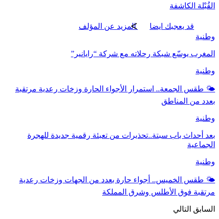
القُبْلة الكاشفة
قد يعجبك ايضا
المزيد عن المؤلف
وطنية
المغرب يوسّع شبكة رحلاته مع شركة “رايانير”
وطنية
🌤️ طقس الجمعة.. استمرار الأجواء الحارة وزخات رعدية مرتقبة
بعدد من المناطق
وطنية
بعد أحداث باب سبتة..تحذيرات من تعبئة رقمية جديدة للهجرة
الجماعية
وطنية
🌤️ طقس الخميس.. أجواء حارة بعدد من الجهات وزخات رعدية
مرتقبة فوق الأطلس وشرق المملكة
السابق
التالي