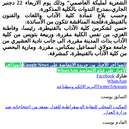
الشعرية لمليكة العاصمي” وذلك يوم الاربعاء 22 دجنبر
الجاري،بمدرج الندوات بالكلية المذكورة.
وحسب بلاغ عمادة كلية الآداب واللغات والفنون
بالقنيطرة،فلجنة المناقشة تتكون من الأساتذة:
حسن لشكرمن كلية الآداب بالقنيطرة، رئيسا، وفاطنة
الغزي، من نفس الكلية مقررة، وربيعة بتويس من كلية
الآداب بذات المدينة مقررة، الى جانب نادية العشيري من
جامعة مولاي اسماعيل بمكناس، مقررة. ومارية البحصي
من كلية الآداب بالقنيطرة، كمشرفة.
تابعوا آخر الأخبار من جريدة الانتفاضة على Google News
تابعوا آخر
الأخبار على قناة الانتفاضة WhatsApp
شارك
Facebook
WhatsApp
Telegram
Twitter
البريد الإلكتروني
طباعة
السابق بوست
المكتب المحلي للنقابة الديمقراطية للعدل يصعد من احتجاجاته ضد
وزارة العدل.
القادم بوست