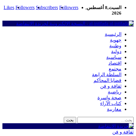
Likes
Followers
Subscribers
Followers
السبت,8 أغسطس,
2026
al-intifada - النسخة الإلكترونية لجريدة الانتفاضة
الرئيسية
جهوية
وطنية
دولية
سياسية
اقتصاد
مجتمع
السلطة الرابعة
قضايا المحاكم
ثقافة و فن
رياضية
صحة واسرة
كتاب الآراء
مغاربية
ثقافة و فن