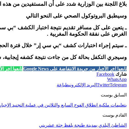
بلاغ اللجنة بين الوزارية شدد على أن المستفيدين من هذه 
وسيطبق البروتوكول الصحي على النحو التالي
الغرض على نفقة الحكومة المغربية .
ـ سيتم إجراء اختبارات كشف “بي سي إر” خلال فترة الحجر الص
وسيجري التكفل بحالة كل من جاءت نتيجة كشفه إيجابية، س
تابعوا آخر الأخبار من جريدة الانتفاضة على Google News
تابعوا آخر الأخب
شارك
Facebook
WhatsApp
Telegram
Twitter
البريد الإلكتروني
طباعة
السابق بوست
بتعليمات ملكية إنطلاق الفوج السابع والثلاثين في عملية التجنيد الإجبا
القادم بوست
الشاطئ البلدي بمدينة طنجة يلفظ جثة عشريني