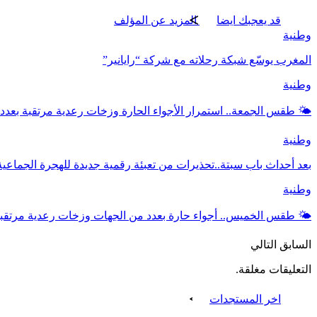
قد يعجبك ايضا
المزيد عن المؤلف
وطنية
المغرب يوسّع شبكة رحلاته مع شركة “رايانير”
وطنية
🌤️ طقس الجمعة.. استمرار الأجواء الحارة وزخات رعدية مرتقبة بعدد
وطنية
بعد أحداث باب سبتة..تحذيرات من تعبئة رقمية جديدة للهجرة الجماعية
وطنية
🌤️ طقس الخميس.. أجواء حارة بعدد من الجهات وزخات رعدية مرتق
السابق
التالي
التعليقات مغلقة.
اخر المستجدات