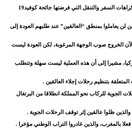
شرعت طائرات الخطوط الملكية المغربية في الاستعداد لتنظيم رحلات السفر صوب بلدان العالم، بعد أسابيع بسبب إكراهات السفر والتنقل التي فرضتها جائحة كوفيد19
ن لن يعاملوا بمنطق “العالقين” عند طلبهم العودة إلى
لآن الخروج صوب الوجهة المرغوبة، لكن العودة ليست
ركيا، مشيرا إلى أن هذه العملية ليست سهلة وتتطلب
متعلقة بتنظيم رحلات إجلاء العالقين .
ح بصفة استثنائية ، بالرحلات الجوية للركاب نحو المملكة انطلاقا من البرتغال
 والذين ظلوا عالقين إثر توقف الرحلات الجوية .