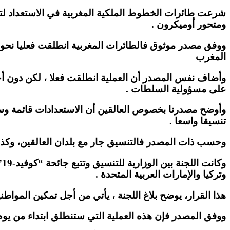
ومتحور أوميكرون .
ووفق مصدر موثوق فالطائرات المغربية انطلقت فعليا نحو وج
المغرب
وأضاف نفس المصدر أن العملية انطلقت فعلا ، لكن دون أح
على مسؤولية السلطات .
وأوضح مصدرنا بخصوص العالقين أن الاستعدادات قائمة وستن
تنسيقا واسعا .
وحسب ذات المصدر فالتنسيق جار مع بلدان العالقين، وكذلك
و
وتركيا والإمارات العربية المتحدة .
هذا القرار، يوضح بلاغ اللجنة ، يأتي من أجل تمكين المواطن
ووفق المصدر فإن هذه العملية التي ستنطلق ابتداء من يوم الأربعاء 15 دجنبر تهم حصريا المواطنين المغاربة المقيمين فعلا بالمغرب، والذين غادروا