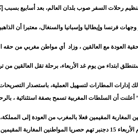
هات فرنسا وإيطاليا وإسبانيا والسنغال، معتبرا أن الذاهبي
قية العودة مع العالقين ، وزاد أي مواطن مغربي من حقه ا
طلق ابتداء من يوم غد الأربعاء، برحلة تقل العالقين من ت
 إدارات المطارات لتسهيل العملية، باستصدار التصريحات ال
كانت اللجنة بين الوزارية للتنسيق وتتبع جائحة “كوفيد-19” أعلنت أن السلطات المغربية تسم
ين المغاربة المقيمين فعلا بالمغرب من العودة إلى المملكة،
 التراب الوطني مؤخرا .