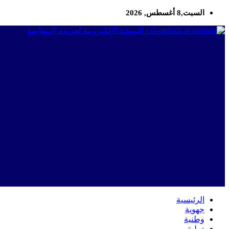
السبت,8 أغسطس, 2026
al-intifada - النسخة الإلكترونية لجريدة الانتفاضة
الرئيسية
جهوية
وطنية
دولية