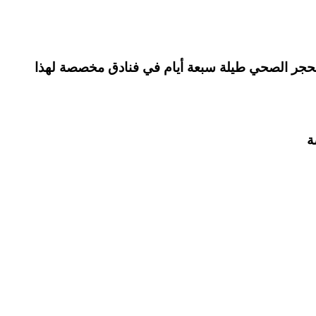
لسفر بـ48 ساعة على الأقلـ يخضع المسافرون للحجر الصحي طيلة سبعة أيام في فنادق مخصصة لهذا
ة