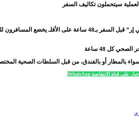
العملية سيتحملون تكاليف السفر
ـ يتعين على كل مسافر تقديم نتيجة اختبار الكشف “بي سي إر” قبل ا
حي كل 48 ساعة
واء بالمطار أو بالفندق، من قبل السلطات الصحية المختص
ار على قناة الانتفاضة WhatsApp
ري