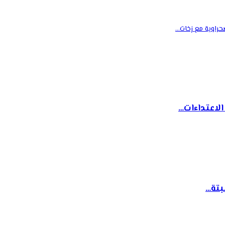
حراوية مع زخات…
لاعتداءات…