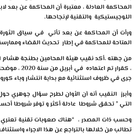
المحاكمة العادلة ، معتبرة أن المحاكمة عن بعد لاب
اللوجيستيكية والتقنية لإنجاحها.
ورأت أن المحاكمة عن بعد تأتي في سياق الثورة ال
المتاحة للمحاكمة في إطار تحديث القضاء وممارسة ال
من جهته ،أكد نقيب هيئة المحامين بطنجة هشام ال
، كقرار تم 
جرى في ظروف استثنائية مع بداية انتشار وباء كورو
وأبرز النقيب أنه آن الأوان لطرح سؤال جوهري حول 
التي ” تحقق شروطا عادلة أكثر و توفر شروطا أحس
وحسب ذات المصدر ، “هناك صعوبات تقنية تعتري ف
تطالب من خلالها بالتراجع عن هذا الاجراء واستئنا