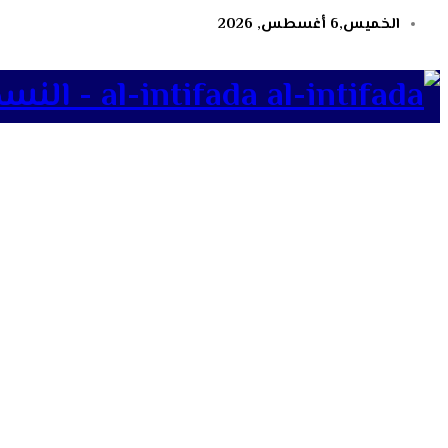
الخميس,6 أغسطس, 2026
al-intifada - النسخة الإلكترونية لجريدة الانتفاضة