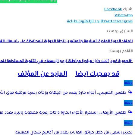
شارك
Facebook
WhatsApp
Telegram
Twitter
البريد الإلكتروني
طباعة
السابق بوست
انعقاد الدورة العادية السابعة والعشرين للجنة الدولية للمحافظة على اسماك ال
القادم بوست
“الصويرة غرين آكت دايز” مبادرة مواطنة تروم الإسهام في التنمية المستدامة للمد
قد يعجبك ايضا
المزيد عن المؤلف
وطنية
🌤️ طقس الخميس.. أجواء حارة بعدد من الجهات وزخات رعدية مرتقبة فوق ا
وطنية
🌤️ طقس الأربعاء.. استمرار الأجواء الحارة وزخات رعدية مصحوبة بالبرد بعدد 
وطنية
تحذير رسمي من خطر حرائق الغابات بعدد من أقاليم شمال المملكة