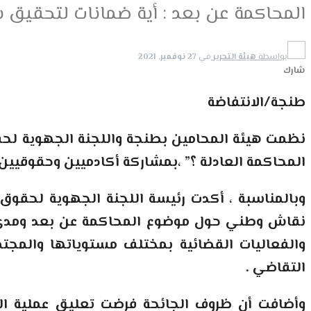
المحاكمة عن بعد : أية ضمانات لتحقيق ش
بواسطة
هيئة التحرير
في
27 نوفمبر, 2021
شارك
طنجة/الانتفاضة
نظمت هيئة المحامين بطنجة واللجنة الجهوية لحق
المحاكمة العادلة ؟” ،بمشاركة أكادميين وحقوقيين
وبالمناسبة ، أكدت رئيسة اللجنة الجهوية لحق
نقاش وطني حول موضوع المحاكمة عن بعد ومدى ضما
والفعاليات القضائية بمختلف مستوياتها والمج
التقاضي
.
وأضافت أن ظروف الجائحة فرضت تعليق عملية ال