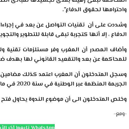
المحاكمة تبقى رهينة بمدى تجسيدها لمبادئ الضرور
واحترامها لحقوق الدفاع
”.
وشددت على أن تقنيات التواصل عن بعد في إجراءات
الدفاع ، إلا أنها كتجربة تبقى قابلة للتطوير والتج
وأضاف المصدر أن المغرب وفر مستلزمات تقنية و
للمحاكمة عن بعد والتقعيد القانوني لها بهدف ضم
وسجل المتدخلون أن المغرب اعتمد كذلك مضامين موا
الجريمة المنظمة عبر الوطنية في سنة 2020 في مادتها 18 ، واتفاقية الأمم المتحدة لمكافحة الفساد لسسنة 2003
وخلص المتدخلون الى أن موضوع الندوة يحاول فتح 
-ومع-
تابعوا آخر الأخبار على قناة الانتفاضة WhatsApp