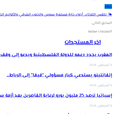
وطنية
🌤️ طقس الثلاثاء.. أجواء حارة مستمرة بسوس والجنوب الشرقي والأقاليم الص
السابق
التالي
التعليقات مغلقة.
اخر المستجدات
المغرب يجدد دعمه للدولة الفلسطينية ويدعو إلى وقف ا
6 أغسطس, 2026
إنفانتينو يستدعي كبار مسؤولي “فيفا” إلى الرباط…
6 أغسطس, 2026
إسبانيا ترصد 25 مليون يورو لرعاية القاصرين بعد أزمة سبتة…
6 أغسطس, 2026