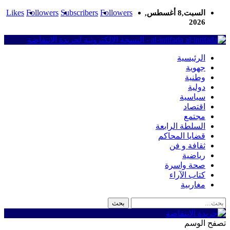
Likes
Followers
Subscribers
Followers
السبت,8 أغسطس,
2026
al-intifada - النسخة الإلكترونية لجريدة الانتفاضة
الرئيسية
جهوية
وطنية
دولية
سياسية
اقتصاد
مجتمع
السلطة الرابعة
قضايا المحاكم
ثقافة و فن
رياضية
صحة واسرة
كتاب الآراء
مغاربية
تصفح الوسم