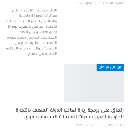
ابراهيم السروت
15 يونيو, 2026
الانتفاضة على هامش اختتام
فعاليات الدورة الخامسة
والعشرين للأيام الطبية الوطنية
للأطباء العامين بالمغرب يوم 13
يونيو 2026، رئيس اتحاد
المخترعين الدوليين يشيد بجودة
التجهيزات الطبية "صنع في
المغرب" ويؤكد أن حماية الملكية
الفكرية هي مفتاح…
عين على مراكش
إتفاق على برمجة زيارة لكاتب الدولة المكلف بالتجارة
الخارجية لتعزيز صادرات المنتجات المحمية بحقوق…
إلهام أوكادير
15 ديسمبر, 2025