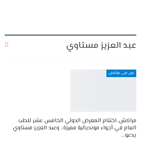
عبد العزيز مستاوي
عين على مراكش
مراكش..اختتام المعرض الدولي الخامس عشر للطب
العام في أجواء مونديالية مميزة.. وعبد العزيز مستاوي
يدعو…