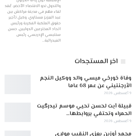
الإقليمية حول إزالة الكربون
والتحول نحو الاقتصاد الأخضر، عُقد
لقاء مهم في مدينة مراكش بين
عبد العزيز مستاوي، وكيل تأجير
حقوق الملكية الفكرية ورئيس
اتحاد المخترعين الدوليين، حسن
سنتيسي الإدريسي، رئيس
الفيدرالية…
اخر المستجدات
وفاة خورخي ميسي والد ووكيل النجم
الأرجنتيني عن عمر 68 عاما
9 أغسطس, 2026
قبيلة آيت لحسن تحيي موسم تيدرگيت
الحمراء وتحتفي بروابطها…
9 أغسطس, 2026
محمد أوزين يعزي النقيب مولاي