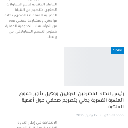
القافلة الجهوية لدعم المقاولات
الصغرى، بتنظيم من الهيئة
المغربية للمقاولات الصغرى بجهة
مراكش، وبمشاركة ممثلي عدد
من المؤسسات الحكومية المعنية
بتطوير النسيج المقاولاتي، من
بينها…
اقتصاد
رئيس اتحاد المخترعين الدوليين ووكيل تأجير حقوق
الملكية الفكرية يدلي بتصريح صحفي حول أهمية
الملكية…
محمد المتوكل
13 يونيو, 2025
الانتفاضة في إطار الندوة