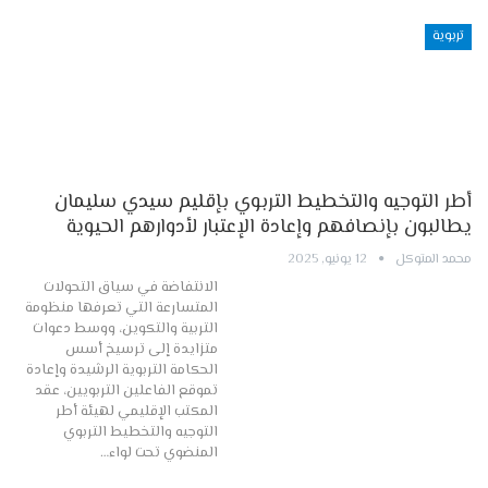
تربوية
أطر التوجيه والتخطيط التربوي بإقليم سيدي سليمان
يطالبون بإنصافهم وإعادة الإعتبار لأدوارهم الحيوية
محمد المتوكل
12 يونيو, 2025
الانتفاضة في سياق التحولات
المتسارعة التي تعرفها منظومة
التربية والتكوين، ووسط دعوات
متزايدة إلى ترسيخ أسس
الحكامة التربوية الرشيدة وإعادة
تموقع الفاعلين التربويين، عقد
المكتب الإقليمي لهيئة أطر
التوجيه والتخطيط التربوي
المنضوي تحت لواء…