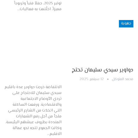
نونبر 2025، حفلاً فنياً وتربوياً
مميزاً، اختُتمت به فعاليات…
جهوية
دواوير سيدي سليمان تحتج
محمد المتوكل
12 سبتمبر, 2025
الانتفاضة خرجت دواوير عدة باقليم
سيدي سليمان للاحتجاج على
تردي الأوضاع الاجتماعية
والاقتصادية. ورفعت الساكنة
التي اتخذت من الشارع الرئيسي
ملجأ من أجل رفع الشعارات
المنددة بظروف عيشهم البئيسة.
وكانت الجموع تتجه نحو عمالة
الاقلبم…