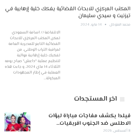
المكتب المركزي للابحاث القضائية يفكك خلية إرهابية في
تيزنيت و سيدي سليمان
محمد المتوكل
14 مايو, 2024
الانتفاضة // اسامة السعودي
تمكن المكتب المركزي للابحاث
القضائية التابع للمديرية العامة
لمراقبة التراب الوطني، من
تفكيك خلية إرهابية موالية
لتنظيم عملية "داعش" صباح يومه
الثلاثاء 14 ماي 2024، و جاءت هذه
العملية في إطار المجهودات
المبذولة…
اخر المستجدات
فيلدا يكشف مفاجآت مباراة لبؤات
الاطلس ضد الجنوب افريقيات…
8 أغسطس, 2026