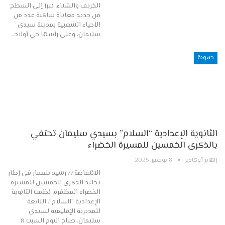
الخريف والشتاء، تبرز إلى السطح
من جديد معاناة ساكنة عدد من
الأحياء الشعبية بمدينة سيدي
سليمان، وعلى رأسها حي أولاد…
جهوية
الثانوية الإعدادية “السلام” بسيدي سليمان تحتفي
بالذكرى الخمسين للمسيرة الخضراء
إلهام أوكادير
8 نوفمبر, 2025
الانتفاضة // رشيد بنعمار في إطار
تخليد الذكرى الخمسين للمسيرة
الخضراء المظفرة، نظمت الثانوية
الإعدادية "السلام"، التابعة
للمديرية الإقليمية لسيدي
سليمان، صباح اليوم السبت 8