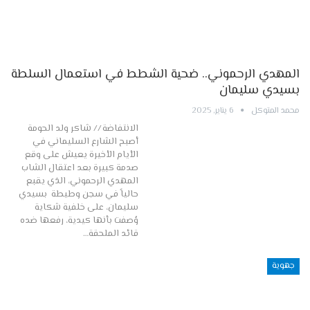
المهدي الرحموني.. ضحية الشطط في استعمال السلطة
بسيدي سليمان
محمد المتوكل
6 يناير, 2025
الانتفاضة // شاكر ولد الحومة
أصبح الشارع السليماني في
الأيام الأخيرة يعيش على وقع
صدمة كبيرة بعد اعتقال الشاب
المهدي الرحموني، الذي يقبع
حالياً في سجن وطيطة بسيدي
سليمان، على خلفية شكاية
وُصفت بأنها كيدية، رفعها ضده
قائد الملحقة…
جهوية