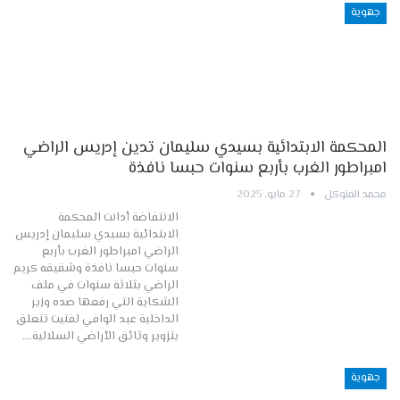
جهوية
المحكمة الابتدائية بسيدي سليمان تدين إدريس الراضي
امبراطور الغرب بأربع سنوات حبسا نافذة
محمد المتوكل
27 مايو, 2025
الانتفاضة أدانت المحكمة
الابتدائية بسيدي سليمان إدريس
الراضي امبراطور الغرب بأربع
سنوات حبسا نافذة وشقيقه كريم
الراضي بثلاثة سنوات في ملف
الشكاية التي رفعها ضده وزير
الداخلية عبد الوافي لفتيت تتعلق
بتزوير وثائق الأراضي السلالية.…
جهوية