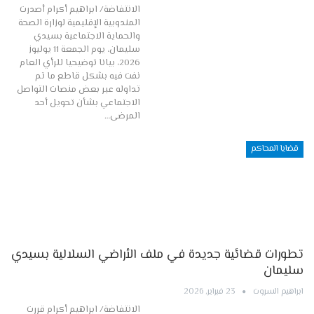
الانتفاضة/ ابراهيم أكرام أصدرت
المندوبية الإقليمية لوزارة الصحة
والحماية الاجتماعية بسيدي
سليمان، يوم الجمعة 11 يوليوز
2026، بيانا توضيحيا للرأي العام
نفت فيه بشكل قاطع ما تم
تداوله عبر بعض منصات التواصل
الاجتماعي بشأن تحويل أحد
المرضى…
قضايا المحاكم
تطورات قضائية جديدة في ملف الأراضي السلالية بسيدي
سليمان
ابراهيم السروت
23 فبراير, 2026
الانتفاضة/ ابراهيم أكرام قررت