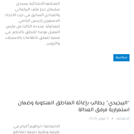
المحكمة الابتدائية بسيدي
سليمان حجز ملف البرلماني
والقيادي السابق في حزب الاتحاد
الدستوري إدريس الراضي
للمداولة، محددة الثالث من مارس
المقبل موعدا للنطق بالحكم، في
قضية تتعلق باتهامات بالاستيلاء
والتزوير…
سياسية
“البيجيدي” يطالب بإغاثة المناطق المنكوبة وضمان
استمرارية مرفق العدالة
الانتفاضة
9 فبراير, 2026
الانتفاضة/ ابراهيم أكرام في
ظرفية وطنية دقيقة تتقاطع