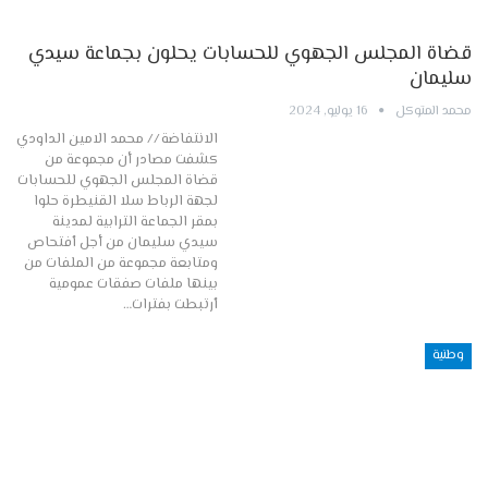
قضاة المجلس الجهوي للحسابات يحلون بجماعة سيدي
سليمان
محمد المتوكل
16 يوليو, 2024
الانتفاضة // محمد الامين الداودي
كشفت مصادر أن مجموعة من
قضاة المجلس الجهوي للحسابات
لجهة الرباط سلا القنيطرة حلوا
بمقر الجماعة الترابية لمدينة
سيدي سليمان من أجل ٱفتحاص
ومتابعة مجموعة من الملفات من
بينها ملفات صفقات عمومية
ٱرتبطت بفترات…
وطنية