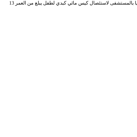
الانتفاضة/ رحال رحاني شهد المستشفى الإقليمي “للا حسناء” بمدينة اليوسفية نجاحًا طبيًا متميزًا، تمثل في إجراء أول عملية جراحية من نوعها بالمستشفى لاستئصال كيس مائي كبدي لطفل يبلغ من العمر 13