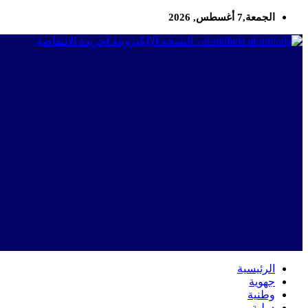
الجمعة,7 أغسطس, 2026
al-intifada - النسخة الإلكترونية لجريدة الانتفاضة
الرئيسية
جهوية
وطنية
دولية