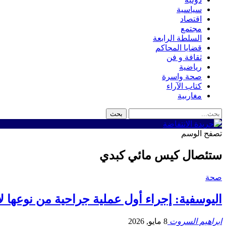
سياسية
اقتصاد
مجتمع
السلطة الرابعة
قضايا المحاكم
ثقافة و فن
رياضية
صحة واسرة
كتاب الآراء
مغاربية
تصفح الوسم
ستئصال كيس مائي كبدي
صحة
اليوسفية: إجراء أول عملية جراحية من نوعها لاس
ابراهيم السروت
8 مايو, 2026