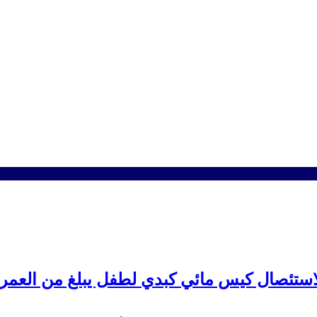
تئصال كيس مائي كبدي لطفل يبلغ من العمر 13 سنة