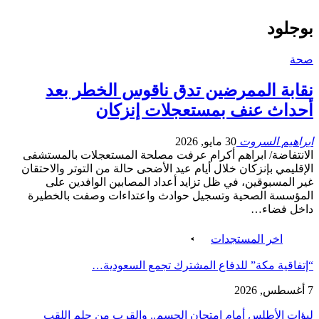
بوجلود
صحة
نقابة الممرضين تدق ناقوس الخطر بعد
أحداث عنف بمستعجلات إنزكان
ابراهيم السروت
30 مايو, 2026
الانتفاضة/ ابراهم أكرام عرفت مصلحة المستعجلات بالمستشفى
الإقليمي بإنزكان خلال أيام عيد الأضحى حالة من التوتر والاحتقان
غير المسبوقين، في ظل تزايد أعداد المصابين الوافدين على
المؤسسة الصحية وتسجيل حوادث واعتداءات وصفت بالخطيرة
داخل فضاء…
اخر المستجدات
“إتفاقية مكة” للدفاع المشترك تجمع السعودية…
7 أغسطس, 2026
لبؤات الأطلس أمام امتحان الحسم.. والقرب من حلم اللقب