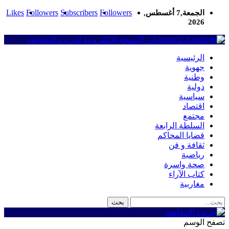
Likes
Followers
Subscribers
Followers
الجمعة,7 أغسطس,
2026
al-intifada - النسخة الإلكترونية لجريدة الانتفاضة
الرئيسية
جهوية
وطنية
دولية
سياسية
اقتصاد
مجتمع
السلطة الرابعة
قضايا المحاكم
ثقافة و فن
رياضية
صحة واسرة
كتاب الآراء
مغاربية
تصفح الوسم