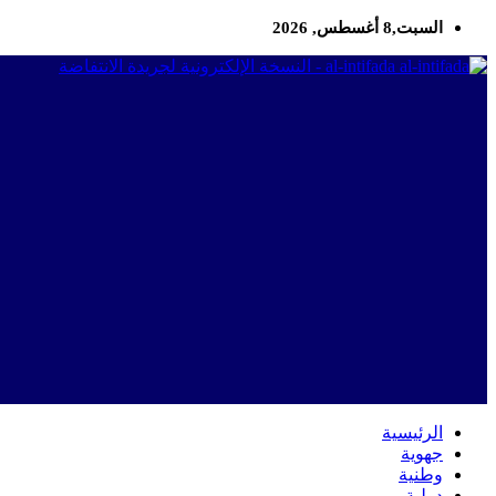
السبت,8 أغسطس, 2026
al-intifada - النسخة الإلكترونية لجريدة الانتفاضة
الرئيسية
جهوية
وطنية
دولية