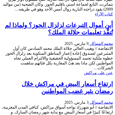
نتماترت، التابع لجماعة اسني باقليم الحوز. وكان الضحية (من مواليد
2009) يقود دراجته النارية زوال أمس الأحد وهو في طريقه…
كتاب الآراء
أين أموال التبرعات لزلزال الحوز؟ ولماذا لم
تُنفَّذ تعليمات جلالة الملك؟
محمد المتوكل
9 مارس, 2025
الانتفاضة // وهيب الغالي جلالة الملك محمد السادس كان أول
المتبرعين لصندوق إعادة إعمار المناطق المنكوبة بعد زلزال الحوز
خطوة ملكية تجسد المسؤولية الحقيقية والالتزام العملي تجاه
المواطنين لكن ماذا بعد هبّ المغاربة بكل فئاتهم ساهمت
الشركات…
عين على مراكش
ارتفاع أسعار البيض في مراكش خلال
رمضان يثير غضب المواطنين
محمد المتوكل
3 مارس, 2025
الانتفاضة // أبو شهرزاد تواجه أسواق مراكش، كباقي المدن المغربية،
ارتفاعًا كبيرًا في أسعار البيض مع بداية شهر رمضان المبارك. و