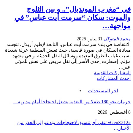
في “مغرب المونديال”.. و بين الثلوج
والموت: سكان “سرمت أيت عباس” في
مواجهة…
محمد المتوكل
31 يناير, 2025
الانتفاضة في بلدة سرمت أيت عباس، التابعة لإقليم أزيلال، تتجسد
معاناة السكان في صورة قاسية، حيث تعيش المنطقة عزلة شديدة
بسبب غياب الطرق المعبدة ووسائل النقل الحديثة. و في مشهد
مؤلم، إضطرت إحدى الأسر إلى نقل مريض على نعش للموتى
عبر…
المشاركات القديمة
أحدث المشاركات
اخر المستجدات
حرمان نحو 180 طفلا من التغذية يشعل احتجاجا أمام مديرية…
8 أغسطس, 2026
«GenZ212» تنفي أي تنسيق لاحتجاجات وتدعو إلى الحذر من
الأخبار…