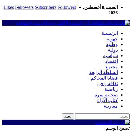
Likes
Followers
Subscribers
Followers
السبت,8 أغسطس,
2026
al-intifada - النسخة الإلكترونية لجريدة الانتفاضة
الرئيسية
جهوية
وطنية
دولية
سياسية
اقتصاد
مجتمع
السلطة الرابعة
قضايا المحاكم
ثقافة و فن
رياضية
صحة واسرة
كتاب الآراء
مغاربية
تصفح الوسم