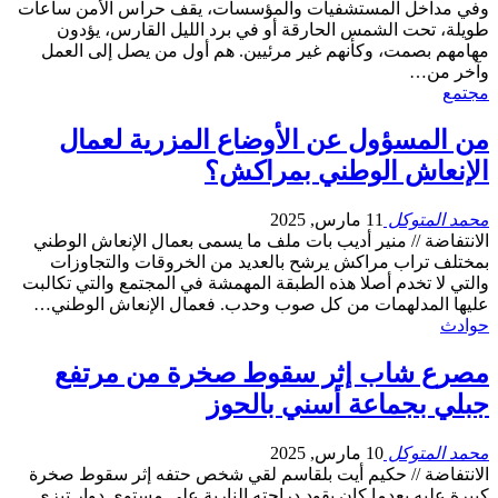
وفي مداخل المستشفيات والمؤسسات، يقف حراس الأمن ساعات
طويلة، تحت الشمس الحارقة أو في برد الليل القارس، يؤدون
مهامهم بصمت، وكأنهم غير مرئيين. هم أول من يصل إلى العمل
وآخر من…
مجتمع
من المسؤول عن الأوضاع المزرية لعمال
الإنعاش الوطني بمراكش؟
محمد المتوكل
11 مارس, 2025
الانتفاضة // منير أديب بات ملف ما يسمى بعمال الإنعاش الوطني
بمختلف تراب مراكش يرشح بالعديد من الخروقات والتجاوزات
والتي لا تخدم أصلا هذه الطبقة المهمشة في المجتمع والتي تكالبت
عليها المدلهمات من كل صوب وحدب. فعمال الإنعاش الوطني…
حوادث
مصرع شاب إثر سقوط صخرة من مرتفع
جبلي بجماعة أسني بالحوز
محمد المتوكل
10 مارس, 2025
الانتفاضة // حكيم أيت بلقاسم لقي شخص حتفه إثر سقوط صخرة
كبيرة عليه بعدما كان يقود دراجته النارية على مستوى دوار تيزي