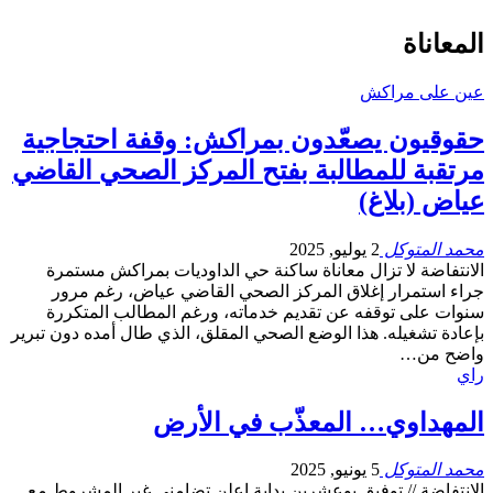
المعاناة
عين على مراكش
حقوقيون يصعّدون بمراكش: وقفة احتجاجية
مرتقبة للمطالبة بفتح المركز الصحي القاضي
عياض (بلاغ)
محمد المتوكل
2 يوليو, 2025
الانتفاضة لا تزال معاناة ساكنة حي الداوديات بمراكش مستمرة
جراء استمرار إغلاق المركز الصحي القاضي عياض، رغم مرور
سنوات على توقفه عن تقديم خدماته، ورغم المطالب المتكررة
بإعادة تشغيله. هذا الوضع الصحي المقلق، الذي طال أمده دون تبرير
واضح من…
راي
المهداوي… المعذّب في الأرض
محمد المتوكل
5 يونيو, 2025
الانتفاضة // توفيق بوعشرين بداية اعلن تضامني غير المشروط مع