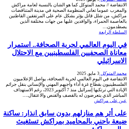
الانتفاضة // محمد المتوكل كما هو الشان بالنسبة لعامة مراكش
والمغرب عموما تعاني المنظومة الصحية في مدينة المتناقضات
مراكش، من شلل قاتل يؤثر بشكل عام على المرتفقين القاطنين
بالعاصمة الحمراء، والوافدين عليها من جهات مختلفة الذين
يصطدمون…
السلطة الرابعة
في اليوم العالمي لحرية الصحافة.. استمرار
معاناة الصحفيين الفلسطينيين مع الاحتلال
الاسرائيلي
محمد المتوكل
3 مايو, 2025
الانتفاضة في اليوم العالمي لحرية الصحافة، يواصل الإعلاميون
الفلسطينيون بقطاع غزة أداء واجبهم المهني والإنساني بنقل جرائم
الإبادة التي ترتكبها إسرائيل منذ 7 أكتوبر 2023، رغم الاستهداف
المباشر الذي يتعرضون له بالقصف والقنص والاعتقال.…
عين على مراكش
على أثر هم منازلهم بدون سابق انذار: ساكنة
ضيعة باحني بالمحاميد بمراكش تسثغيث