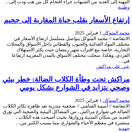
المهنة إلى العديد من الشبهات جراء اقتحام كل من هب ودب إلى…
وطنية
إرتفاع الأسعار يقلب حياة المغاربة إلى جحيم
محمد المتوكل
1 فبراير, 2025
الانتفاضة // محمد المتوكل يتواصل مسلسل ارتفاع الأسعار في
مختلف المواد الغذائية والحبوب والقطاني داخل الاسواق والمحلات
التجارية، خاصة مع اقتراب شهر رمضان حيث يكثر الاستهلاك
الفردي. وهكذا، سجلت مختلف الأسواق بالمدن المغربية ارتفاعا
في…
عين على مراكش
مراكش تحت وطأة الكلاب الضالة: خطر بيئي
وصحي يتزايد في الشوارع بشكل يومي
محمد المتوكل
1 فبراير, 2025
الانتفاضة // أميمة الفتاشي // صحفية متدربة تعد ظاهرة تكاثر الكلاب
الضالة في شوارع مراكش ، من المشاكل البيئية والصحية التي تؤرق
العديد من سكان المدينة وزوارها. بحيث أصبحت هذه الكلاب ،
منتشرة في معظم الأحياء والشوارع، مما يسبب الكثير من…
جهوية