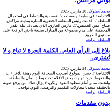
بوالي مراكش.
محمد المتوكل
28 مارس, 2025
الانتفاضة في سابقة وصفت ب"التعسفية والشطط في استعمال
السلطة"، أقدمت رئيس المنطقة الحضرية المنارة بمدينة مراكش،
صباح أمس الخميس،27 مارس الجاري، الذي يصادف ليلة القدر
المعظمة، على هدم مجموعة من المنازل بضيعة باحني الواقعة على
مستوى الطريق…
السلطة الرابعة
بلاغ إلى الرأي العام.. الكلمة الحرة لا تباع و لا
تُشترى..
محمد المتوكل
24 مارس, 2025
الانتفاضة // حسن المولوع أصبحت الصحافة اليوم رهينة للإغراءات
والضغوط، حيث تهاوت بعض الأقلام تحت وطأة المال والسلطة،
وانحنت منابر أمام سطوة النفوذ. ولكن، لا يزال هناك من يرفع صوته
بالحقيقة متحديا محاولات التكميم والترهيب. اليوم، نواجه…
السلطة الرابعة
بدون مقدمات