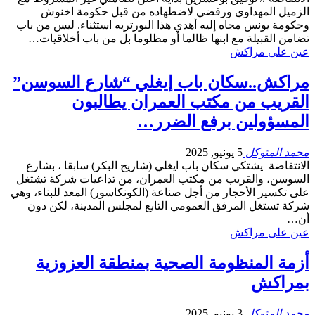
الزميل المهداوي ورفضي لاضطهاده من قبل حكومة اخنوش
وحكومة يونس مجاه إليه أهدي هذا البورتريه استثناء. ليس من باب
تضامن القبيلة مع ابنها ظالما أو مظلوما بل من باب أخلاقيات…
عين على مراكش
مراكش..سكان باب إيغلي “شارع السوسن”
القريب من مكتب العمران يطالبون
المسؤولين برفع الضرر…
محمد المتوكل
5 يونيو, 2025
الانتفاضة يشتكي سكان باب ايغلي (شاريج البكر) سابقا ، بشارع
السوسن، والقريب من مكتب العمران، من تداعيات شركة تشتغل
على تكسير الأحجار من أجل صناعة (الكونكاسور) المعد للبناء، وهي
شركة تستغل المرفق العمومي التابع لمجلس المدينة، لكن دون
أن…
عين على مراكش
أزمة المنظومة الصحية بمنطقة العزوزية
بمراكش
محمد المتوكل
3 يونيو, 2025