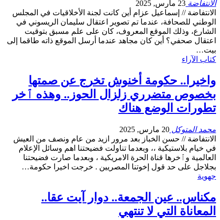
الانتفاضة
23 مارس, 2025
الانتفاضة // إسماعيل عزام أين كانت لجنة الأخلاقيات في المجلس
الوطني للصحافة، عندما تم تصوير اعتقال سليمان الريسوني في
الشارع، وذلك الموقع المعروف، كان على علم مسبق بتوقيت
اعتقال صحفي؟ أين كان مجاهد عندما أرسل الموقع ذاته طاقما إلى
بيت…
كتاب الآراء
واخيرا.. حكومة أخنوش تخرج عن صمتها
بخصوص متضرري زلزال الحوز.. وهذه ٱخر
تطورات الوضع هناك
محمد المتوكل
20 مارس, 2025
الانتفاضة // حسن الخباز بعد مرور ازيد من عام ونصف من العيش
في خيام بلاستيكية ،، وبعدما تناولت فضيحتنا اهم وسائل الإعلام
العالمية وٱخرها قناة الحرة الامريكية ، وبعدما صارت فضيحتنا
بجلاجل على حد قول إخوتنا المصريين . خرجت اخيرا حكومة…
جهوية
مكناس.. عين الجمعة.. دوار آيت عقا..
المعاناة التي لا تنتهي