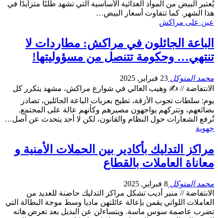
يُعتبر البيض من المواد الغذائية الأساسية التي تشهد طلبًا متزايدًا في
هذا الشهر. كما تتفاوت أسعار البيض…
عين على مراكش
الباعة الجائلون في مراكش: مطاردات لا
تنتهي… وحكومة تتنصل من مسؤوليتها!
محمد المتوكل
23 فبراير, 2025
الانتفاضة // ✍️ وهيب الغالي في شوارع مراكش، مشهد يتكرر كل
يوم: سلطات تجوب الأزقة، تطيح بعربات الباعة الجائلين، تصادر
بضائعهم، وتتركهم يواجهون مصيرهم وكأنهم عالة على المجتمع.
تُرفع الشعارات حول النظام والقانون، لكن لا أحد يتحدث عن أصل…
جهوية
مراكز التدليك بأكادير بين الحملات الأمنية و
معاناة العاملات بالقطاع
محمد المتوكل
8 فبراير, 2025
الانتفاضة // منير أديب تشكل مراكز التدليك حاضنة للعديد من
العاملات اللواتي يقمن بإعالة عائلتهن ماديا وسط موجة البطالة التي
تضرب عاصمة سوس ماسة. ويتساءلن عن البديل بعد تعرض هاته