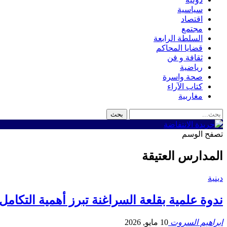
سياسية
اقتصاد
مجتمع
السلطة الرابعة
قضايا المحاكم
ثقافة و فن
رياضية
صحة واسرة
كتاب الآراء
مغاربية
تصفح الوسم
المدارس العتيقة
دينية
ندوة علمية بقلعة السراغنة تبرز أهمية التكامل
ابراهيم السروت
10 مايو, 2026