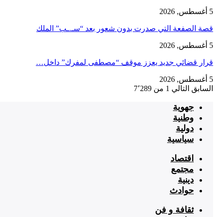
5 أغسطس, 2026
قصة الصفعة التي صدرت بدون شعور بعد “سـ.ـب” الملك
5 أغسطس, 2026
قرار قضائي جديد يعزز موقف “مصطفى لمفرك” داخل…
5 أغسطس, 2026
السابق
التالي
1 من 7٬289
جهوية
وطنية
دولية
سياسية
اقتصاد
مجتمع
دينية
حوادث
ثقافة و فن