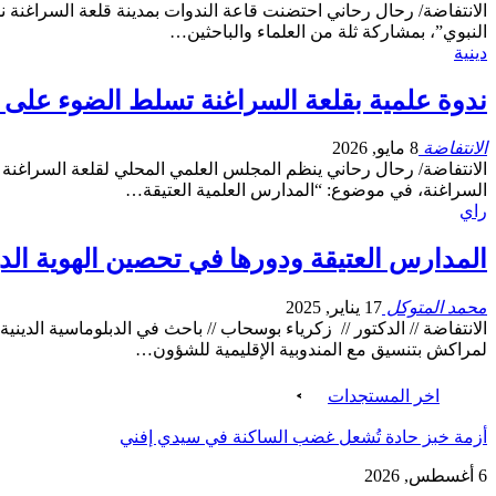
الانتفاضة/ رحال رحاني احتضنت قاعة الندوات بمدينة قلعة السراغنة ن
النبوي”، بمشاركة ثلة من العلماء والباحثين…
دينية
ندوة علمية بقلعة السراغنة تسلط الضوء على 
الانتفاضة
8 مايو, 2026
الانتفاضة/ رحال رحاني ينظم المجلس العلمي المحلي لقلعة السراغنة أش
السراغنة، في موضوع: “المدارس العلمية العتيقة…
راي
المدارس العتيقة ودورها في تحصين الهوية الدين
محمد المتوكل
17 يناير, 2025
الانتفاضة // الدكتور // زكرياء بوسحاب // باحث في الدبلوماسية ال
لمراكش بتنسيق مع المندوبية الإقليمية للشؤون…
اخر المستجدات
أزمة خبز حادة تُشعل غضب الساكنة في سيدي إفني
6 أغسطس, 2026