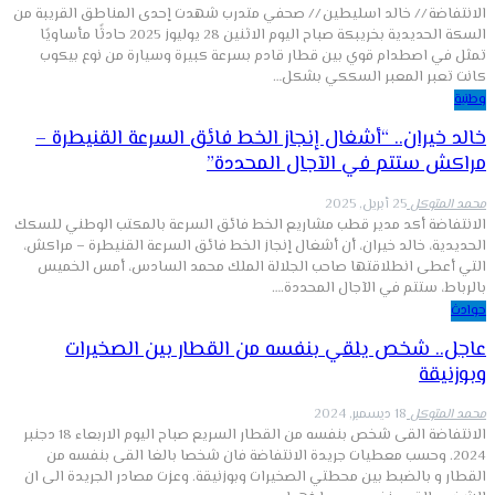
الانتفاضة // خالد اسليطين // صحفي متدرب شهدت إحدى المناطق القريبة من
السكة الحديدية بخريبكة صباح اليوم الاثنين 28 يوليوز 2025 حادثًا مأساويًا
تمثل في اصطدام قوي بين قطار قادم بسرعة كبيرة وسيارة من نوع بيكوب
كانت تعبر المعبر السككي بشكل…
وطنية
خالد خيران.. “أشغال إنجاز الخط فائق السرعة القنيطرة –
مراكش ستتم في الآجال المحددة”
محمد المتوكل
25 أبريل, 2025
الانتفاضة أكد مدير قطب مشاريع الخط فائق السرعة بالمكتب الوطني للسكك
الحديدية، خالد خيران، أن أشغال إنجاز الخط فائق السرعة القنيطرة – مراكش،
التي أعطى انطلاقتها صاحب الجلالة الملك محمد السادس، أمس الخميس
بالرباط، ستتم في الآجال المحددة.…
حوادث
عاجل.. شخص يلقي بنفسه من القطار بين الصخيرات
وبوزنيقة
محمد المتوكل
18 ديسمبر, 2024
الانتفاضة القى شخص بنفسه من القطار السريع صباح اليوم الاربعاء 18 دجنبر
2024. وحسب معطيات جريدة الانتفاضة فان شخصا بالغا القى بنفسه من
القطار و بالضبط بين محطتي الصخيرات وبوزنيقة. وعزت مصادر الجريدة الى ان