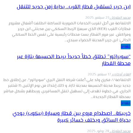
ابن جرير تستقبل قطار القرب.. بداية زمن جديد للتنقل
محمد المتوكل
23 سبتمبر, 2025
الانتفاضة من أجل تقريب الخدمات الضرورية للساكنة انطلقت أشغال مشروع
قطارات القرب (RER) الذي سيعزز الربط السككي بين مدينتي ابن جرير
ومراكش، عبر مرور القطار بست محطات رئيسية على نفس الخط السككي
الحالي: ابن جرير المدينة الخضراء سيدي…
جهوية
“سوبراتور” تطلق خطاً جديداً يربط الحسيمة بتازة عبر
محطة القطار
إلهام أوكادير
17 سبتمبر, 2025
الانتفاضة // فكري ولد علي أعلنت شركة النقل البري "سوبراتور"، عن إطلاق خط
جديد يربط مدينة الحسيمة بمدينة تازة، و ذلك إبتداءً من يوم الإثنين 15 شتنبر
الجاري، في خطوة تهدف إلى تسهيل تنقل المسافرين، وربطهم بشكل مباشر
بمحطة القطار الجديدة…
جهوية
خريبكة.. اصطدام مروع بين قطار وسيارة (بيكوب) يودي
بحياة السائق ويخلف خسائر كبيرة
محمد المتوكل
28 يوليو, 2025