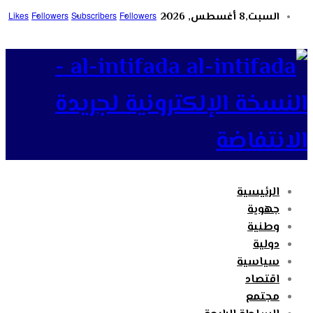
السبت,8 أغسطس, 2026
Followers
Subscribers
Followers
Likes
al-intifada -
النسخة الإلكترونية لجريدة
الانتفاضة
الرئيسية
جهوية
وطنية
دولية
سياسية
اقتصاد
مجتمع