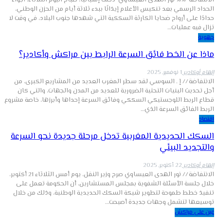
الانتفاضة %% نور الهدى العيساوي دخلت إسبانيا، صباح اليوم الثلاثاء، أجواء
الحداد الرسمي بعد تنكيس الأعلام إيذانًا ببدء ثلاثة أيام من الحزن الوطني،
حدادًا على أرواح ضحايا الكارثة السككية التي شهدها جنوب البلاد، في وقت لا
تزال فيه عمليات…
جهوية
ماذا عن الخط فائق السرعة الرابط بين مراكش وأكادير؟
إلهام أوكادير
1 نوفمبر, 2025
الانتفاضة // إ . السوسي لقد سطر المغرب العديد من المشاريع الكبرى، من
أجل تحديث البنيات التحتية الضرورية للعديد من المدن والجهات، والتي كان
قطاع الربط اللوجستيكي السككي وفائق السرعة إحداها وأبرزها، خاصة مشروع
الربط الفائق السرعة الذي…
اقتصاد
السكك الحديدية المغربية تدخل مرحلة جديدة نحو السرعة
والتجديد البيئي
إلهام أوكادير
22 أكتوبر, 2025
الانتفاضة // نور الهدى العيساوي صرح وزير النقل، يوم أمس الثلاثاء 21 أكتوبر،
خلال جلسة الأسئلة الشفوية بمجلس المستشارين، أن الحكومة تعمل على
تنفيذ خطط طموحة لتطوير شبكة السكك الحديدية الوطنية، وذلك من خلال
توسيعها لتشمل وجهات جديدة أصبحت…
عين على مراكش