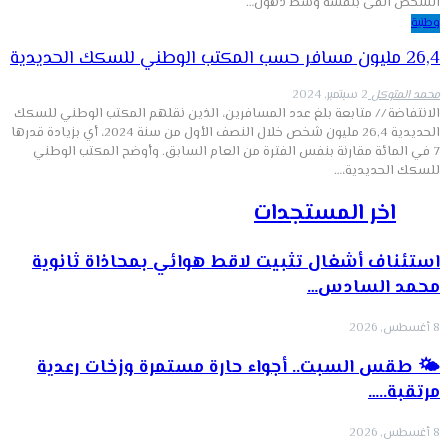
الشخص القى بنفسه وسط ذهول…
وطنية
26,4 مليون مسافر حسب المكتب الوطني للسكك الحديدية
محمد المتوكل
2 سبتمبر, 2024
الانتفاضة // متابعة بلغ عدد المسافرين، الذين نقلهم المكتب الوطني للسكك
الحديدية 26,4 مليون شخص خلال النصف الأول من سنة 2024، أي بزيادة قدرها
7 في المائة مقارنة بنفس الفترة من العام السابق. وأوضح المكتب الوطني
للسكك الحديدية،…
اخر المستجدات
استئناف أشغال تثبيت لاقط هوائي بمحاذاة ثانوية
محمد السادس…
8 أغسطس, 2026
🌤️ طقس السبت.. أجواء حارة مستمرة وزخات رعدية
مرتقبة..…
8 أغسطس, 2026