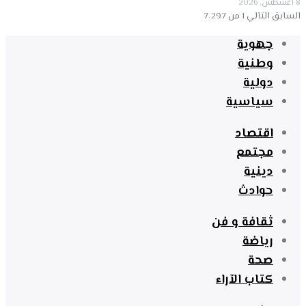
8 أغسطس, 2026
السابق
التالي
1 من 7٬297
جهوية
وطنية
دولية
سياسية
اقتصاد
مجتمع
دينية
حوادث
ثقافة و فن
رياضة
صحة
كتاب الآراء