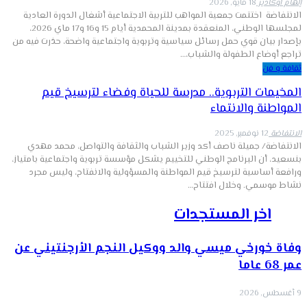
إلهام أوكادير
18 مايو, 2026
الانتفاضة اختتمت جمعية المواهب للتربية الاجتماعية أشغال الدورة العادية
لمجلسها الوطني، المنعقدة بمدينة المحمدية أيام 15 و16 و17 ماي 2026،
بإصدار بيان قوي حمل رسائل سياسية وتربوية واجتماعية واضحة، حذرت فيه من
تراجع أوضاع الطفولة والشباب،…
ثقافة و فن
المخيمات التربوية.. مدرسة للحياة وفضاء لترسيخ قيم
المواطنة والانتماء
الانتفاضة
12 نوفمبر, 2025
الانتفاضة/ جميلة ناصف أكد وزير الشباب والثقافة والتواصل، محمد مهدي
بنسعيد، أن البرنامج الوطني للتخييم يشكل مؤسسة تربوية واجتماعية بامتياز،
ورافعة أساسية لترسيخ قيم المواطنة والمسؤولية والانفتاح، وليس مجرد
نشاط موسمي. وخلال افتتاح…
اخر المستجدات
وفاة خورخي ميسي والد ووكيل النجم الأرجنتيني عن
عمر 68 عاما
9 أغسطس, 2026