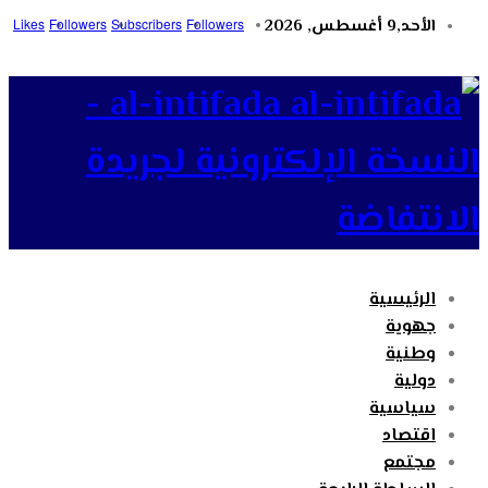
الأحد,9 أغسطس, 2026
Followers
Subscribers
Followers
Likes
al-intifada -
النسخة الإلكترونية لجريدة
الانتفاضة
الرئيسية
جهوية
وطنية
دولية
سياسية
اقتصاد
مجتمع