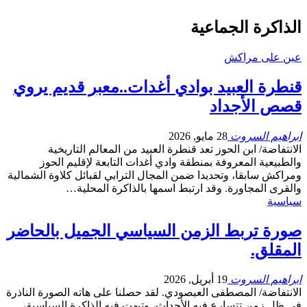
الذاكرة الجماعية
عين على مراكش
قنطرة العبيد بوادي أغدات..معبر قديم يروي
قصص الأجداد
ابراهيم السروت
28 مايو, 2026
الانتفاضة/ ابن الحوز تعد قنطرة العبيد من المعالم التاريخية
والطبيعية المعروفة بمنطقة وادي أغدات التابعة لإقليم الحوز
ومراكش سابقا، وتحديدا ضمن المجال الترابي لقبائل كلاوة الشمالية
والقرى المجاورة. وقد ارتبط اسمها بالذاكرة المحلية…
سياسية
صورة تربط الزمن السياسي الجميل بالحاضر
المقلق.
ابراهيم السروت
19 أبريل, 2026
الانتفاضة/ المصطفى العبصودي. لقد حصلنا على هاته الصورة الناذرة
في ظل زمن تتسارع فيه الأحداث، وتبهت فيه الذاكرة السياسية،