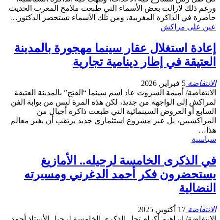
ورغم ذلك لازالت بعض الأسماء التي طبعت ملامح المغرب الحديث
حاضرة في الذاكرة المغربية، ومن تلك الأسماء نستحضر الدكتور…
عين على مراكش
إعادة استغلال عقار سينما مهجورة بالمدينة
العتيقة في إطار دينامية تجارية
الانتفاضة
5 فبراير, 2026
الانتفاضة/ أميمة السروت عاد اسم سينما “الفتح” بالمدينة العتيقة
لمراكش إلى الواجهة من جديد، لكن هذه المرة ليس من بوابة الفن
السابع أو العروض السينمائية التي طبعت ذاكرة أجيال من
المراكشيين، بل عبر مشروع استثماري جديد يرتقب أن يغير معالم
هذا…
سياسية
في الذكرى الخامسة لرحيله.. الأمازيغ
يستحضرون فكر أحمد الدغرني ومسيرته
النضالية
الانتفاضة
17 أكتوبر, 2025
الانتفاضة/ ابراهيم أكرام تحل الذكرى الخامسة لرحيل الأستاذ أحمد