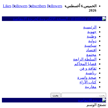
Likes
Followers
Subscribers
Followers
الخميس,6 أغسطس,
2026
al-intifada - النسخة الإلكترونية لجريدة الانتفاضة
الرئيسية
جهوية
وطنية
دولية
سياسية
اقتصاد
مجتمع
السلطة الرابعة
قضايا المحاكم
ثقافة و فن
رياضية
صحة واسرة
كتاب الآراء
مغاربية
تصفح الوسم