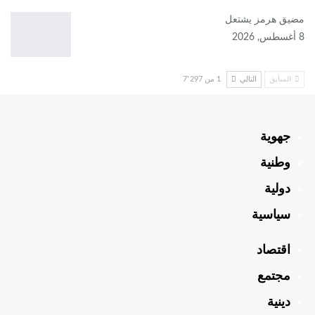
مضيق هرمز يشتعل
8 أغسطس, 2026
السابق
التالي
1 من 7٬297
جهوية
وطنية
دولية
سياسية
اقتصاد
مجتمع
دينية