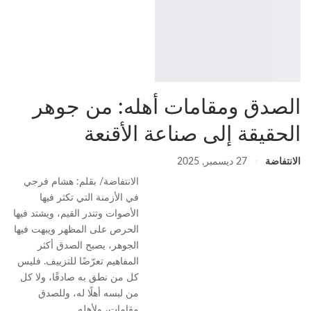
الصدق ومقامات أهله: من جوهر
الحقيقة إلى صناعة الأقنعة
الانتفاضة
27 ديسمبر, 2025
الانتفاضة/ بقلم: هشام فرجي
في الأزمنة التي تكثر فيها
الأصوات وتندر القيم، ويشتد فيها
الحرص على المظهر ويبهت فيها
الجوهر، يصبح الصدق أكثر
المفاهيم تعرّضًا للتزييف. فليس
كل من نطق به صادقًا، ولا كل
من لبسه أهلًا له، وللصدق
مقامات، ولأهله…