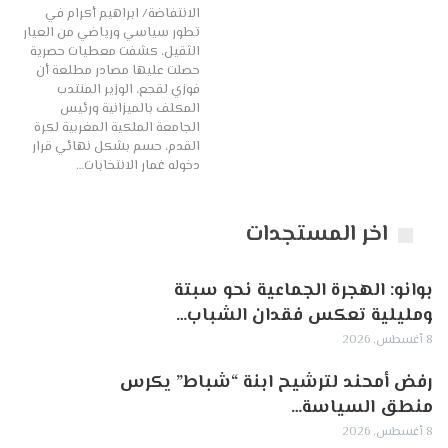
الانتفاضة/ ابراهيم أكرام في
تطور سياسي ورياضي من العيار
الثقيل، كشفت معطيات حصرية
حصلت عليها مصادر مطلعة أن
فوزي لقجع، الوزير المنتدب
المكلف بالميزانية ورئيس
الجامعة الملكية المغربية لكرة
القدم، حسم بشكل نهائي قرار
دخوله غمار الانتخابات…
اخر المستجدات
بوانو: الهجرة الجماعية نحو سبتة
ومليلية تعكس فقدان الشباب…
8 أغسطس, 2026
رفض أمحند لترشيح ابنة “شباط” يكرس
منطق السياسة…
8 أغسطس, 2026