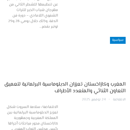
عن تنظيمها للشطر الثاني من
مهرجان شباب الخير للتراث
الشفوي اللامادي – دورة فن
الدقة، وذلك خلال يومي 28 و29
نونبر بقصر…
سياسية
المغرب وكازاخستان تعززان الدبلوماسية البرلمانية لتعميق
التعاون الثنائي والمتعدد الأطراف
الانتفاضة
24 نوفمبر, 2025
الانتفاضة/ سلامة السروت شكل
تعزيز الدبلوماسية البرلمانية بين
المملكة المغربية وجمهورية
كازاخستان محور مباحثات أجراها
رئيس مجلس النواب المغربي،