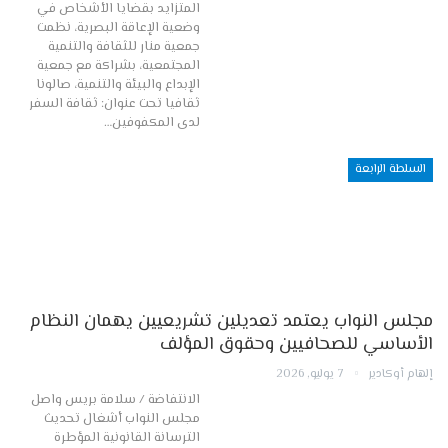
المتزايد بقضايا الأشخاص في
وضعية الإعاقة البصرية، نظمت
جمعية منار للثقافة والتنمية
المجتمعية، بشراكة مع جمعية
الإبداع والبيئة والتنمية، صالونا
ثقافيا تحت عنوان: ثقافة السفر
لدى المكفوفين…
السلطة الرابعة
مجلس النواب يعتمد تعديلين تشريعيين يهمان النظام
الأساسي للصحافيين وحقوق المؤلف
إلهام أوكادير
7 يوليو, 2026
الانتفاضة / سلامة بريس واصل
مجلس النواب أشغال تحديث
الترسانة القانونية المؤطرة