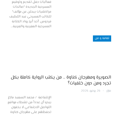
فعاليات حفل تقديم وتوقيع
المسرحية الجديدة "صالحات
مراكشيات يبحثن عن مؤلف"
للكاتب المسرحي عبد اللطيف
فردوس، أحد أبرز رواد الكتابة
المسرحية المغربية والعربية…
ثقافة و فن
الصويرة ومهرجان كناوة .. من يكتب الرواية كاملة بكل
تجرد ومن دون خلفيات؟
مازغ
26 يونيو, 2026
الإنتفاضة / محمد السعيد مازغ
يبدو أن عدداً من نشطاء مواقع
التواصل الاجتماعي لا يخفون
تحفظهم على مهرجان كناوة