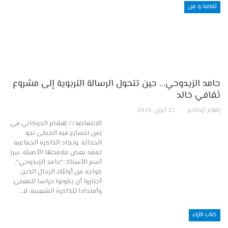
ثقافة و فن
حامد الزيدوحي… حين تتحول الرسالة التربوية إلى مشروع
ثقافي خالد
إلهام أوكادير
22 أبريل, 2026
الانتفاضة // هشام الدوكاني في
زمن تتسارع فيه الخطى نحو
الحداثة، وتكاد الذاكرة الجماعية
تفقد بعض ملامحها الأصيلة، يبرز
ٱسم الأستاذ: "حامد الزيدوحي"،
كواحد من أولئك الرجال الذين
ٱختاروا أن يكونوا حراسا للمعنى،
وٱمتدادا للذاكرة الشعبية، لا…
كتاب الآراء