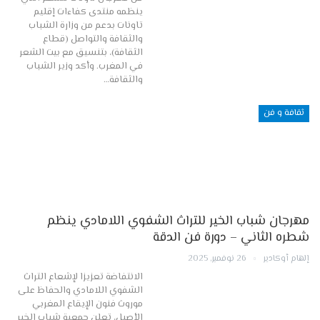
ينظمه منتدى كفاءات إقليم
تاونات بدعم من وزارة الشباب
والثقافة والتواصل (قطاع
الثقافة)، بتنسيق مع بيت الشعر
في المغرب. وأكد وزير الشباب
والثقافة…
ثقافة و فن
مهرجان شباب الخير للتراث الشفوي اللامادي ينظم
شطره الثاني – دورة فن الدقة
إلهام أوكادير
26 نوفمبر, 2025
الانتفاضة تعزيزا لإشعاع التراث
الشفوي اللامادي والحفاظ على
موروث فنون الإيقاع المغربي
الأصيل، تعلن جمعية شباب الخير