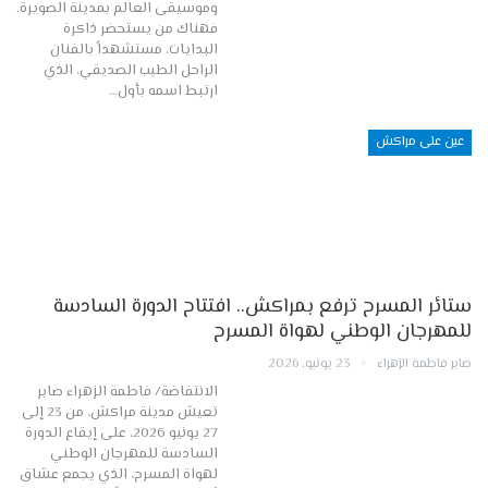
وموسيقى العالم بمدينة الصويرة.
فهناك من يستحضر ذاكرة
البدايات، مستشهداً بالفنان
الراحل الطيب الصديقي، الذي
ارتبط اسمه بأول…
عين على مراكش
ستائر المسرح ترفع بمراكش.. افتتاح الدورة السادسة
للمهرجان الوطني لهواة المسرح
صابر فاطمة الزهراء
23 يونيو, 2026
الانتفاضة/ فاطمة الزهراء صابر
تعيش مدينة مراكش، من 23 إلى
27 يونيو 2026، على إيقاع الدورة
السادسة للمهرجان الوطني
لهواة المسرح، الذي يجمع عشاق