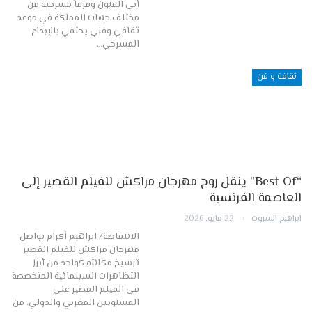
أبي الفنون وفرقاً مسرحية من
مختلف جهات المملكة في موعد
ثقافي وفني يحتفي بالإبداع
المسرحي…
ثقافة و فن
“Best Of” ينقل روح مهرجان مراكش للفيلم القصير إلى
العاصمة الفرنسية
ابراهيم السروت
22 مايو, 2026
الانتفاضة/ ابراهيم أكرام يواصل
مهرجان مراكش للفيلم القصير
ترسيخ مكانته كواحد من أبرز
التظاهرات السينمائية المتخصصة
في الفيلم القصير على
المستويين المغربي والدولي، من