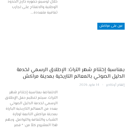
خلال توسيع حضوره خارج الحدود
الوطنية والانفتاح على تجارب
ثقافية متعددة.…
عين على مراكش
بمناسبة إختتام شهر التراث: الإطلاق الرسمي لخدمة
الدليل الصوتي بالمعالم التاريخية بمدينة مراكش
إلهام أوكادير
14 مايو, 2026
الانتفاضة بمناسبة إختتام شهر
التراث، سيتم تنظيم حفل الإطلاق
الرسمي لخدمة الدليل الصوتي
بعدد من المعالم التاريخية البارزة
بمدينة مراكش التابعة لوزارة
الشباب والثقافة والتواصل. ويهم
هذا المشروع كلاً من: * قصر