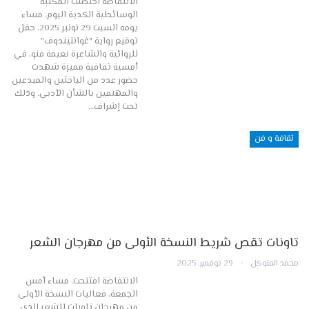
الانتفاضة احتضنت المكتبة
الوسائطية الكدية اليوم، مساء
يومه السبت 29 نونبر 2025، حفل
توقيع رواية "غوانتيندوف"
للروائية والشاعرة نعيمة فنو، في
أمسية ثقافية مميزة شهدت
حضور عدد من الباحثين والمبدعين
والمهتمين بالشأن الأدبي، وذلك
تحت إشراف…
ثقافة و فن
تاونات تقص شريط النسخة الأولى من مهرجان الشعر
محمد المتوكل
29 نوفمبر, 2025
الانتفاضة افتتحت، مساء أمس
الجمعة، فعاليات النسخة الأولى
من مهرجان تاونات للشعر الذي