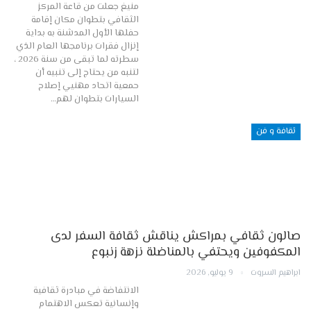
منيغ جعلت من قاعة المركز
الثقافي بتطوان مكان إقامة
حفلها الأول المدشنة به بداية
إنزال فقرات برنامجها العام الذي
سطرته لما تبقى من سنة 2026 ،
لتنبه من يحتاج إلى تنبيه أن
حمعية اتحاد مهنيي إصلاح
السيارات بتطوان لهم…
ثقافة و فن
صالون ثقافي بمراكش يناقش ثقافة السفر لدى
المكفوفين ويحتفي بالمناضلة نزهة زنبوع
ابراهيم السروت
9 يوليو, 2026
الانتفاضة في مبادرة ثقافية
وإنسانية تعكس الاهتمام