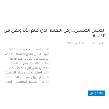
الحسين الحسيني… رجل التعليم الذي صنع الأثر وبقي في
الذاكرة
إلهام أوكادير
6 مارس, 2026
الانتفاضة في ذاكرة مدينة آيت
أورير، تبقى بعض الأسماء متقدة
كالمشاعل التي لا يخبو نورها
مهما توالت الأعوام وتعاقبت
الأجيال، ومن بين تلك الأسماء
التي استقرت في وجدان المدينة
التربوي، يبرز إسم الأستاذ الفاضل
الراحل "الحسين الحسيني"، أحد…
ثقافة و فن