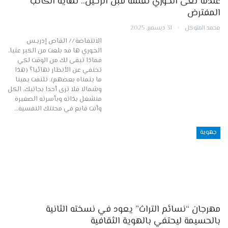
عندما نعى الخوري نفسه قبل الرحيل.. نهاية الكاتب
المفترض
محمد المتوكل
31 ديسمبر, 2025
الانتفاضة // القاص إدريـس
الخـوري ها قد بلغت من الكبر عتيا،
فماذا تبقى لك من الوقت لكي
تختفي عن الأنظار نهائيا؟ (هذا
ما يتمناه بعضهم). تلتفت يمينا
وشمالا فلا ترى أحدا بجانبك، الكل
منشغل بذاته وبأسرته الصغيرة
وأنت قابع في محنتك النفسية…
جهوية
مهرجان “نسائم التراث” يعود في نسخته الثانية
بالحسيمة ليحتفي بالهوية الثقافية