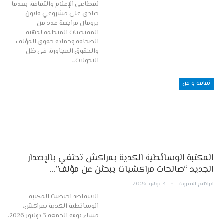
لقطاعي الإعلام والثقافة، بعدما
صادق على مشروعي قانون
يرومان مراجعة عدد من
المقتضيات المنظمة لمهنة
الصحافة وحماية حقوق المؤلف
والحقوق المجاورة، في ظل
التحولات…
ثقافة و فن
المكتبة الوسائطية الكدية بمراكش تحتفي بالإصدار
الجديد “صالحات مراكشيات يبحثن عن مؤلف”…
ابراهيم السروت
4 يوليو, 2026
الانتفاضة احتضنت المكتبة
الوسائطية الكدية بمراكش،
مساء يومه الجمعة 3 يوليوز 2026،