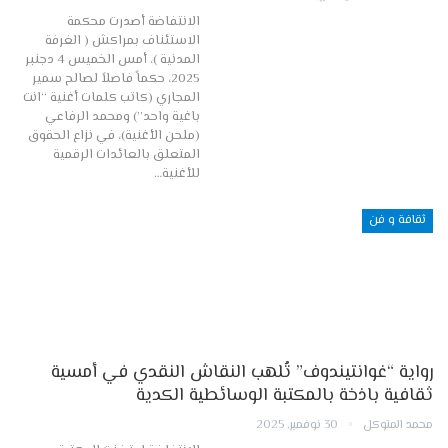
الانتفاضة أصدرت محكمة
الاستئناف بمراكش ( الغرفة
المدنية )، أمس الخميس 4 دجنبر
2025، حكماً فاصلاً لصالح سمير
المجاري (كاتب كلمات أغنية “انت
باغية واحد”) ومحمد الرفاعي
(ملحن الأغنية)، في نزاع الحقوق
المتعلق بالعائدات الرقمية
للأغنية…
ثقافة و فن
رواية “غوانتيندوف” تُلهب النقاش النقدي في أمسية
ثقافية باذخة بالمكتبة الوسائطية الكدية
محمد المتوكل
30 نوفمبر, 2025