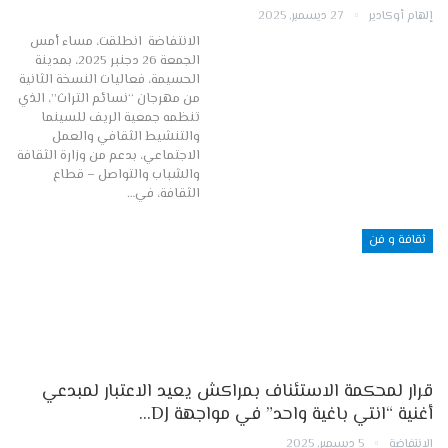
إلهام أوكادير
27 ديسمبر, 2025
الانتفاضة انطلقت، مساء أمس
الجمعة 26 دجنبر 2025، بمدينة
الحسيمة، فعاليات النسخة الثانية
من مهرجان “نسائم التراث”، الذي
تنظمه جمعية الريف للسينما
والتنشيط الثقافي والعمل
الاجتماعي، بدعم من وزارة الثقافة
والشباب والتواصل – قطاع
الثقافة، في…
ثقافة و فن
قرار لمحكمة الاستئناف بمراكش يعيد الاعتبار لمبدعي
أغنية “انتي باغية واحد” في مواجهة DJ…
الانتفاضة
5 ديسمبر, 2025