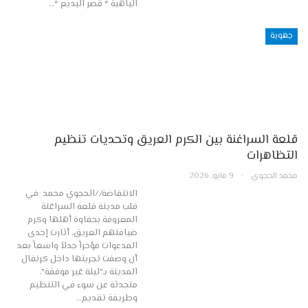
الباهية * قصر البديع *…
جهوية
قلعة السراغنة بين الكرم العريق وتحديات تنظيم
التظاهرات
محمد الحجوي
9 مايو, 2026
الانتفاضة//الحجوي محمد في
قلب مدينة قلعة السراغنة
المعروفة بحفاوة أهلها وكرم
ضيافتهم العريق، أثارت إحدى
المدعوات مؤخراً جدلاً واسعاً بعد
أن وصفت تجربتها داخل كرنفال
المدينة بـ"ليلة غير موفقة"،
متحدثة عن سوء في التنظيم
وطريقة تقديم…