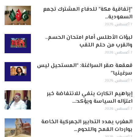
“إتفاقية مكة” للدفاع المشترك تجمع
السعودية…
7 أغسطس, 2026
لبؤات الأطلس أمام امتحان الحسم..
والقرب من حلم اللقب
7 أغسطس, 2026
قعقعة صقر السراغنة: “المستحيل ليس
سرغينيا”
7 أغسطس, 2026
إبراهيم اتكارت ينفي للانتفاضة خبر
اعتزاله السياسة ويؤكد:…
7 أغسطس, 2026
المغرب يمدد التدابير الجمركية الخاصة
بواردات القمح واللحوم…