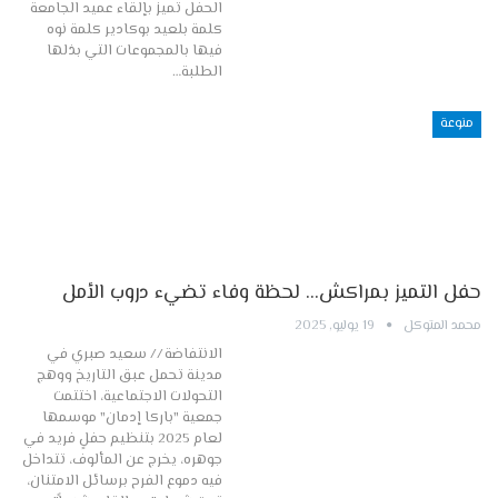
الحفل تميز بإلقاء عميد الجامعة
كلمة بلعيد بوكادير كلمة نوه
فيها بالمجموعات التي بذلها
الطلبة…
منوعة
حفل التميز بمراكش… لحظة وفاء تضيء دروب الأمل
محمد المتوكل
19 يوليو, 2025
الانتفاضة // سعيد صبري في
مدينة تحمل عبق التاريخ ووهج
التحولات الاجتماعية، اختتمت
جمعية "باركا إدمان" موسمها
لعام 2025 بتنظيم حفلٍ فريد في
جوهره، يخرج عن المألوف، تتداخل
فيه دموع الفرح برسائل الامتنان،