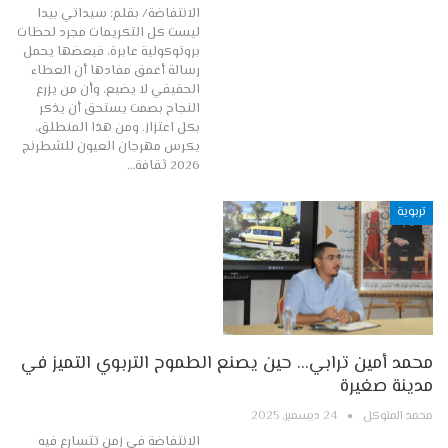
الانتفاضة/ بقلم: سيداتي بيدا
ليست كل التكريمات مجرد لحظات
بروتوكولية عابرة، فبعضها يحمل
رسالة أعمق مفادها أن العطاء
الحقيقي لا يضيع، وأن من يزرع
النجاح بصمت يستحق أن يذكر
بكل اعتزاز. ومن هذا المنطلق،
يكرس مهرجان العيون للشطرنج
2026 ثقافة…
تربوية
محمد أمين ترابي… حين يصنع الطموح التربوي التميز في
مدينة صغيرة
محمد المتوكل
24 ديسمبر, 2025
الانتفاضة في زمنٍ تتسارع فيه