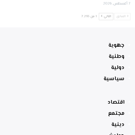
7 أغسطس, 2026
السابق
التالي
1 من 7٬293
جهوية
وطنية
دولية
سياسية
اقتصاد
مجتمع
دينية