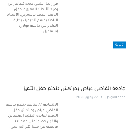
في إنجاز علمي جديد يُضاف إلى
رصيد الأبحاث المغربية، حقق
الدكتور محمد بوعشرين، الأستاذ
الباحث بقسم الكيمياء بكلية
العلوم في جامعة مولاي
إسماعيل…
تربوية
جامعة القاضي عياض بمراكش تنظم حفل التميز
محمد المتوكل
22 يوليو, 2025
الانتفاضة // متابعة تنظم جامعة
القاضي عياض بمراكش حفل
التمييز لفاىدة الطلبة المتميزين
والذين حصلوا على معدلات
مرتفعة في مسارهم الدراسي.