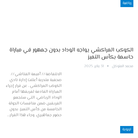
رياضية
الكوكب المراكشي يواجه الوداد بدون جمهور في مباراة
حاسمة بكأس التميز
محمد المتوكل
31 يناير, 2025
الانتفاضة // أميمة الفتاشي //
صحفية متدربة أعلنت إدارة نادي
الكوكب المراكشي ، عن قرار إجراء
المباراة القادمة لفريقها أمام
الوداد الرياضي، التي ستجمع
الفريقين ضمن منافسات الجولة
الخامسة من كأس التميز، بدون
حضور جماهيري. وجاء هذا القرار…
تربوية