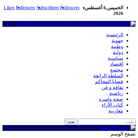
Likes
Followers
Subscribers
Followers
الخميس,6 أغسطس,
2026
al-intifada - النسخة الإلكترونية لجريدة الانتفاضة
الرئيسية
جهوية
وطنية
دولية
سياسية
اقتصاد
مجتمع
السلطة الرابعة
قضايا المحاكم
ثقافة و فن
رياضية
صحة واسرة
كتاب الآراء
مغاربية
تصفح الوسم