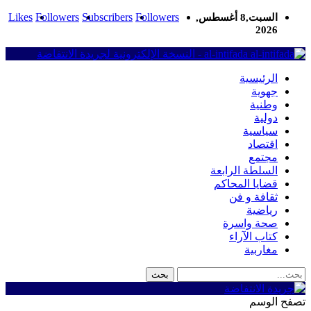
Likes
Followers
Subscribers
Followers
السبت,8 أغسطس,
2026
al-intifada - النسخة الإلكترونية لجريدة الانتفاضة
الرئيسية
جهوية
وطنية
دولية
سياسية
اقتصاد
مجتمع
السلطة الرابعة
قضايا المحاكم
ثقافة و فن
رياضية
صحة واسرة
كتاب الآراء
مغاربية
تصفح الوسم