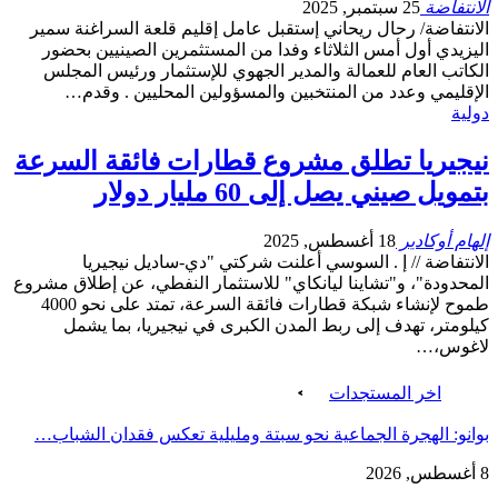
الانتفاضة
25 سبتمبر, 2025
الانتفاضة/ رحال ريحاني إستقبل عامل إقليم قلعة السراغنة سمير
اليزيدي أول أمس الثلاثاء وفدا من المستثمرين الصينيين بحضور
الكاتب العام للعمالة والمدير الجهوي للإستثمار ورئيس المجلس
الإقليمي وعدد من المنتخبين والمسؤولين المحليين . وقدم…
دولية
نيجيريا تطلق مشروع قطارات فائقة السرعة
بتمويل صيني يصل إلى 60 مليار دولار
إلهام أوكادير
18 أغسطس, 2025
الانتفاضة // إ . السوسي أعلنت شركتي "دي-ساديل نيجيريا
المحدودة"، و"تشاينا ليانكاي" للاستثمار النفطي، عن إطلاق مشروع
طموح لإنشاء شبكة قطارات فائقة السرعة، تمتد على نحو 4000
كيلومتر، تهدف إلى ربط المدن الكبرى في نيجيريا، بما يشمل
لاغوس،…
اخر المستجدات
بوانو: الهجرة الجماعية نحو سبتة ومليلية تعكس فقدان الشباب…
8 أغسطس, 2026