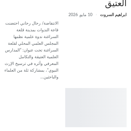
العتيق
ابراهيم السروت
10 مايو, 2026
الانتفاضة/ رحال رحاني احتضنت
قاعة الندوات بمدينة قلعة
السراغنة ندوة علمية نظمها
المجلس العلمي المحلي لقلعة
السراغنة تحت عنوان: “المدارس
العلمية العتيقة والتكامل
المعرفي وأثره في ترسيخ الإرث
النبوي”، بمشاركة ثلة من العلماء
والباحثين…