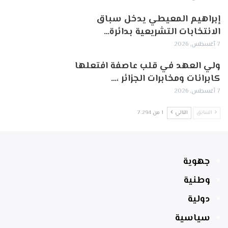
إبراهيم المعيطي يدخل سباق
الانتخابات التشريعية بدائرة…
7 أغسطس, 2026
ولي العهد في قلب عاصفة افتعلها
كابرانات ومخابرات الجزائر ،…
7 أغسطس, 2026
السابق
التالي
1 من 7٬294
جهوية
وطنية
دولية
سياسية