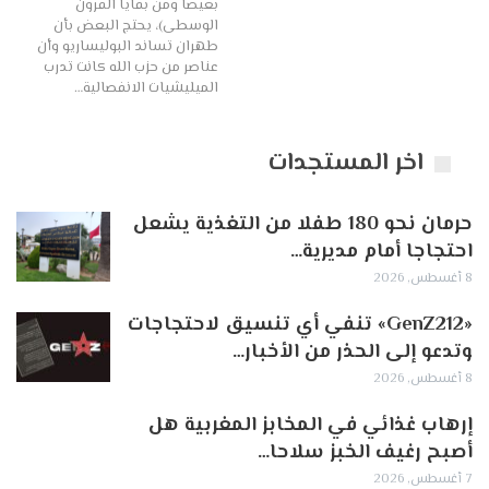
بغيضًا ومن بقايا القرون
الوسطى)، يحتج البعض بأن
طهران تساند البوليساريو وأن
عناصر من حزب الله كانت تدرب
الميليشيات الانفصالية…
اخر المستجدات
حرمان نحو 180 طفلا من التغذية يشعل
احتجاجا أمام مديرية…
8 أغسطس, 2026
«GenZ212» تنفي أي تنسيق لاحتجاجات
وتدعو إلى الحذر من الأخبار…
8 أغسطس, 2026
إرهاب غذائي في المخابز المغربية هل
أصبح رغيف الخبز سلاحا…
7 أغسطس, 2026