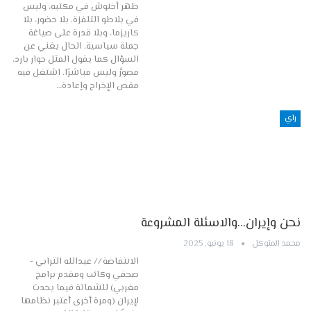
ظهر أخنوش في مكتبه، وليس
في بلاطو التلفزة. بلا حضور، بلا
كاريزما، وبلا قدرة على صياغة
جملة سياسية. الحال يغني عن
السؤال كما يقول المثل حوار بارد،
مصوَّر وليس مباشرًا. اشتغل فيه
مقص الإخراج وإعادة…
راي
نحن وإيران…والاسئلة المشروعة
محمد المتوكل
18 يونيو, 2025
الانتفاضة // عبدالله الترابي -
صحفي وكاتب ومقدم برامج
مغربي) للشماتة فيما يحدث
لإيران (ومرة أخرى أعتبر نظامها