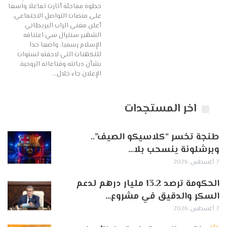
خطوة مفاجئة أثارت تفاعلا واسعا
على منصات التواصل الاجتماعي،
أعلن مغني الراب البريطاني
الشهير سنترال سي اعتناقه
الإسلام رسميا، واضعا حدا
للتكهنات التي لاحقته لسنوات
بشأن ديانته وقناعاته الروحية.
الإعلان جاء خلال…
اخر المستجدات
طنجة تخسر “كلاسيكو الصيف”..
وبرشلونة ينسحب بلا…
7 أغسطس, 2026
الحكومة ترصد 13.2 مليار درهم لدعم
السكر والدقيق في مشروع…
7 أغسطس, 2026