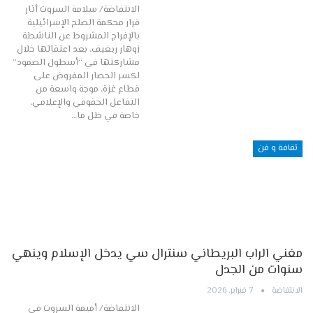
الانتفاضة/ سلامة السروت أثار
قرار محكمة الصلح الإسرائيلية
بالإفراج المشروط عن الناشطة
زوهار ريغيف، بعد اعتقالها خلال
مشاركتها في “أسطول الصمود”
لكسر الحصار المفروض على
قطاع غزة، موجة واسعة من
التفاعل الحقوقي والإعلامي،
خاصة في ظل ما…
ثقافة و فن
مغني الراب البريطاني سنترال سي يدخل الإسلام وينهي
سنوات من الجدل
الانتفاضة
7 فبراير, 2026
الانتفاضة/ أميمة السروت في