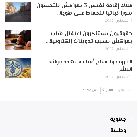
ملاك إقامة نفيس 3 بمراكش يلتمسون
سورا نباتيا للحفاظ على هوية…
6 أغسطس, 2026
حقوقيون يستنكرون اعتقال شاب
بمراكش بسبب تدوينات إلكترونية…
6 أغسطس, 2026
الحروب والمناخ أسلحة تهدد موائد
البشر
6 أغسطس, 2026
السابق
التالي
1 من 7٬292
جهوية
وطنية