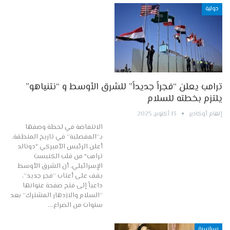
دولية
ترامب يعلن “فجراً جديداً” للشرق الأوسط و “نتنياهو”
يلتزم بخطته للسلام
إلهام أوكادير
13 أكتوبر, 2025
الانتفاضة في لحظة وصفها
بـ“المفصلية” في تاريخ المنطقة،
أعلن الرئيس الأميركي "دونالد
ترامب" من قلب الكنيست
الإسرائيلي، أن الشرق الأوسط
يقف على أعتاب “فجر جديد”،
داعياً إلى فتح صفحة عنوانها
“السلام والازدهار المشترك” بعد
سنوات من الصراع.…
سياسية