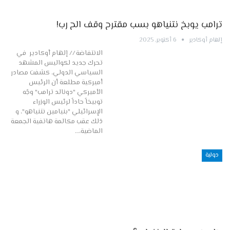
ترامب يوبخ نتنياهو بسب مقترح وقف الح رب!
إلهام أوكادير
6 أكتوبر, 2025
الانتفاضة // إلهام أوكادير في
تحرك جديد لكواليس المشهد
السياسي الدولي، كشفت مصادر
أميركية مطلعة أن الرئيس
الأميركي "دونالد ترامب" وجّه
توبيخاً حاداً لرئيس الوزراء
الإسرائيلي "بنيامين نتنياهو"، و
ذلك عقب مكالمة هاتفية الجمعة
الماضية،…
دولية