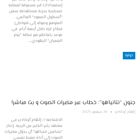
إستعدادات غير مسبوقة لعملية
عسكرية بحرية مستهدفة سفن
"أسطول الصمود" العالمي،
المتوقع وصوله إلى شواطئ
قطاع غزة خلال أربعة أيام، في
موعد يتقاطع مع عطلة "يوم
الغفران" اليهودي.…
دولية
جنون “نتانياهو”: خطاب عبر مكبرات الصوت و بث مباشر!
إلهام أوكادير
26 سبتمبر, 2025
الانتفاضة // إلهام أوكادير في
مشهد يثير الكثير من الريبة، إختار
"بنيامين نتنياهو" أن يحوّل مكبرات
الصوت إلى أداة ضغط نفسي