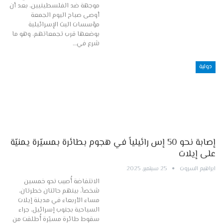
موجهة ضد الفلسطينيين، بعد أن
أوصى صباح اليوم الجمعة
مؤسسات البث الإسرائيلية
بوضعها قرب تجمعاتهم، وهو ما
شرع في…
دولية
إصابة نحو 50 إس رائيلياً في هجوم بطائرة بمسيّرة يمنيّة
على إيلات
ابراهيم السروت
25 سبتمبر, 2025
الانتفاضة أُصيب نحو خمسين
شخصاً، بينهم حالتان خطرتان،
مساء الأربعاء في مدينة إيلات
السياحية بجنوب إسرائيل، جراء
سقوط طائرة مسيّرة أُطلقت من