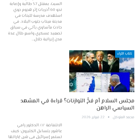
السبت، بمقتل 57 طالبة وإصابة
نحو 60 أخريات إثر هجوم جوي
استهدف مدرسة للبنات في
مدينة ميناب جنوب البلاد، في
حادث مأساوي يأتي في سياق
تصعيد عسكري واسع طال عدة
مدن إيرانية خلال…
كتاب الآراء
مجلس السلام أم فخّ التوازنات؟ قراءة في المشهد
السياسي الراهن
محمد المتوكل
22 فبراير, 2026
الانتفاضة /// الدكتور رامي
عاشور ​يتساءل الكثيرون: كيف
تستمر إسرائيل في شن غاراتها