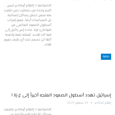
الانتفاضة // إلهام أوكادير ليس
البحر وحده من يضطرب حين تقترب
منه سفن تحمل رسائل إنسانية،
بل السياسات أيضًا، فمع إقتراب
أسطول الصمود العالمي من
شواطئ غزة، عادت إس رائيل إلى
لغة الت هديد، مُعلنة بلغة واضحة
أنها لن تسمح تحت أي ظرف بمرور
هذه…
دولية
إسرائيل تهدد أسطول الصمود المتجه أخيراً إلى غ زة !
إلهام أوكادير
29 سبتمبر, 2025
الانتفاضة // إلهام أوكادير كشفت
وسائل الإعلام الإسرائيلية عن