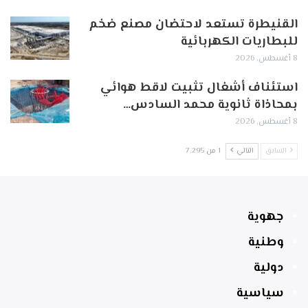
القنيطرة تستعد لاحتضان مصنع ضخم
للبطاريات الكهربائية
8 أغسطس, 2026
استئناف أشغال تثبيت لاقط هوائي
بمحاذاة ثانوية محمد السادس…
8 أغسطس, 2026
السابق
التالي
1 من 7٬295
جهوية
وطنية
دولية
سياسية