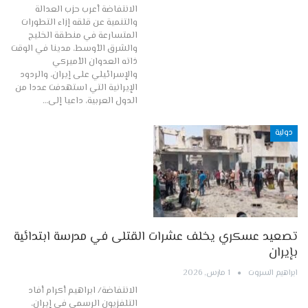
الانتفاضة أعرب حزب العدالة
والتنمية عن قلقه إزاء التطورات
المتسارعة في منطقة الخليج
والشرق الأوسط، مدينا في الوقت
ذاته العدوان الأميركي
والإسرائيلي على إيران، والردود
الإيرانية التي استهدفت عددا من
الدول العربية، داعيا إلى…
دولية
تصعيد عسكري يخلف عشرات القتلى في مدرسة ابتدائية
بإيران
ابراهيم السروت
1 مارس, 2026
الانتفاضة/ ابراهيم أكرام أفاد
التلفزيون الرسمي في إيران،