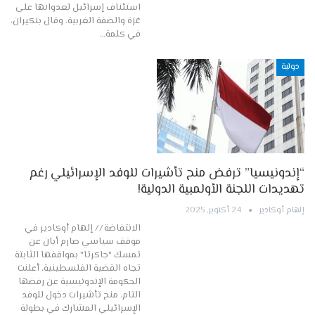
استئناف إسرائيل لعدوانها على
غزة والضفة الغربية. وقال بنكيران،
في كلمة…
دولية
“إندونيسيا” ترفض منح تأشيرات للوفد الإسرائيلي رغم
تهديدات اللجنة الأولمبية الدولية!
إلهام أوكادير
24 أكتوبر, 2025
الانتفاضة // إلهام أوكادير في
موقف سياسي صارم أبان عن
تمسك "جاكرتا" بمواقفها الثابتة
تجاه القضية الفلسطينية، أعلنت
الحكومة الإندونيسية عن رفضها
التام، منح تأشيرات دخول للوفد
الإسرائيلي المشارك في بطولة