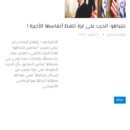
نتنياهو: الحرب على غزة تلفظ أنفاسها الأخيرة !
إلهام أوكادير
7 أكتوبر, 2025
الانتفاضة // إلهام أوكادير لم
يكن تصريح "بنيامين نتنياهو"
هذه المرة بالشيء العابر، فقد
جاء محمّلًا بإشارات عدة توحي في
مجملها عكس السابق، بأن الحرب
الطويلة على غزة تقترب من
إسدال ستارها. ففي مقابلة
مطوّلة أجراها مع الإعلامي
الأميركي…
دولية