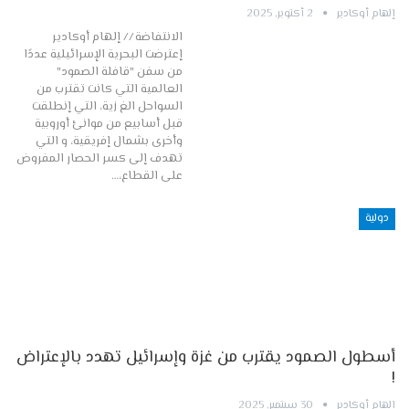
إلهام أوكادير
2 أكتوبر, 2025
الانتفاضة // إلهام أوكادير
إعترضت البحرية الإسرائيلية عددًا
من سفن "قافلة الصمود"
العالمية التي كانت تقترب من
السواحل الغ زية، التي إنطلقت
قبل أسابيع من موانئ أوروبية
وأخرى بشمال إفريقية، و التي
تهدف إلى كسر الحصار المفروض
على القطاع،…
دولية
أسطول الصمود يقترب من غزة وإسرائيل تهدد بالإعتراض
!
إلهام أوكادير
30 سبتمبر, 2025