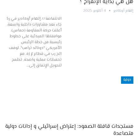
هل هي بداية الإنفراج ؟
إلهام أوكادير
4 أكتوبر, 2025
الانتفاضة // إلهام أوكادير في ردّ
جاء بعد مشاورات داخلية واسعة،
أعلنت حركة المقاومة (حماس)،
موافقتها المبدئية على خطوط
رئيسية من خطة الرئيس
الأمريكي "دونالد ترامب"، لوقف
الح رب في قطاع غ زة، مع
تحفظات عملية واضحة، تطمح
لتحويل الإتفاق إلى…
دولية
مستجدات قافلة الصمود: إعتراض إسرائيلي و إدانات دولية
متصاعدة