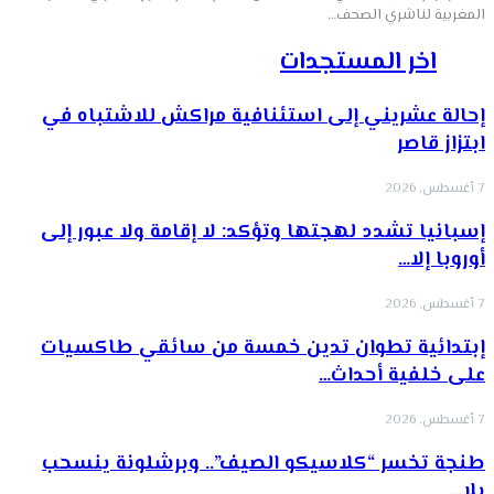
المغربية لناشري الصحف…
اخر المستجدات
إحالة عشريني إلى استئنافية مراكش للاشتباه في
ابتزاز قاصر
7 أغسطس, 2026
إسبانيا تشدد لهجتها وتؤكد: لا إقامة ولا عبور إلى
أوروبا إلا…
7 أغسطس, 2026
إبتدائية تطوان تدين خمسة من سائقي طاكسيات
على خلفية أحداث…
7 أغسطس, 2026
طنجة تخسر “كلاسيكو الصيف”.. وبرشلونة ينسحب
بلا…