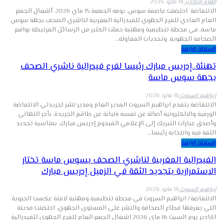
إلهام أوكادير
18 مايو, 2026
الانتفاضة احتضنت عاصمة سوس، يومه الجمعة 15 ماي 2026، أشغال الجمع
العام العادي للفرع الجهوي للفيدرالية المغربية لناشري الصحف بجهة سوس
ماسة، في محطة تنظيمية ومهنية حملت الكثير من الرسائل المرتبطة بواقع
الصحافة الجهوية، وتحديات المقاولة…
السلطة الرابعة
تهنئة..إدريس مبارك رئيسا لفرع فيدرالية ناشري الصحف
بجهة سوس ماسة
ابراهيم السروت
16 مايو, 2026
الانتفاضة يتقدم ابراهيم السروت المدير العام ومدير نشر لجريدتي الانتفاضة
الورقية والالكترونية أصالة عن نفسه ةنيابة عن طاقم الجريدة، بأحر التهاني
وأصدق عبارات التبريك إلى الإعلامي القيدوم إدريس مبارك، بمناسبة تجديد
الثقة فيه وانتخابه رئيسا…
السلطة الرابعة
الفيدرالية المغربية لناشري الصحف بسوس ماسة تختار
الاستمرارية بتجديد الثقة في الزميل إدريس مبارك
ابراهيم السروت
16 مايو, 2026
الانتفاضة/ ابراهيم السروت في محطة تنظيمية ومهنية لافتة عكست الحيوية
التي يعرفها قطاع الصحافة والنشر على المستوى الجهوي، احتضنت مدينة
اكادير يوم السبت 16 ماي 2026 اشغال الجمع العام للفرع الجهوي للفيدرالية