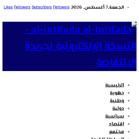
الجمعة,7 أغسطس, 2026
Followers
Subscribers
Followers
Likes
al-intifada -
النسخة الإلكترونية لجريدة
الانتفاضة
الرئيسية
جهوية
وطنية
دولية
سياسية
اقتصاد
مجتمع