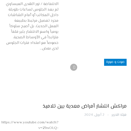
الانتفاضة / نور الهدى العيساوي
لم يعد الجلوس لساعات طويلة
داخل المكاتب أو أمام الشاشات
مجرد تفصيل مرتبط بطبيعة
العمل الحديث، بل أصبح سلوكاً
يومياً واسع الانتشار يثير قلقاً
متزايداً في الأوساط الصحية،
خصوصاً مع امتداد فترات الجلوس
لدى بعض…
صوت و صورة
مراكش انتشار أمراض معدية بين تلاميذ
هيئة التحرير
2 أبريل, 2024
https://www.youtube.com/watch?
v=ZhsOLQ-