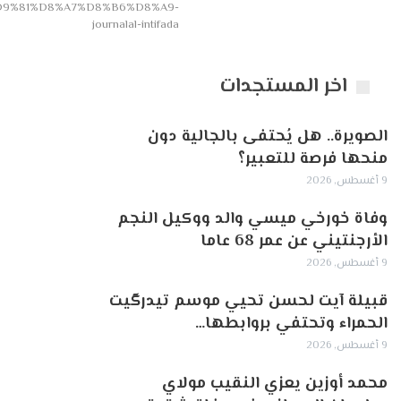
D9%81%D8%A7%D8%B6%D8%A9-
journalal-intifada
اخر المستجدات
الصويرة.. هل يُحتفى بالجالية دون
منحها فرصة للتعبير؟
9 أغسطس, 2026
وفاة خورخي ميسي والد ووكيل النجم
الأرجنتيني عن عمر 68 عاما
9 أغسطس, 2026
قبيلة آيت لحسن تحيي موسم تيدرگيت
الحمراء وتحتفي بروابطها…
9 أغسطس, 2026
محمد أوزين يعزي النقيب مولاي