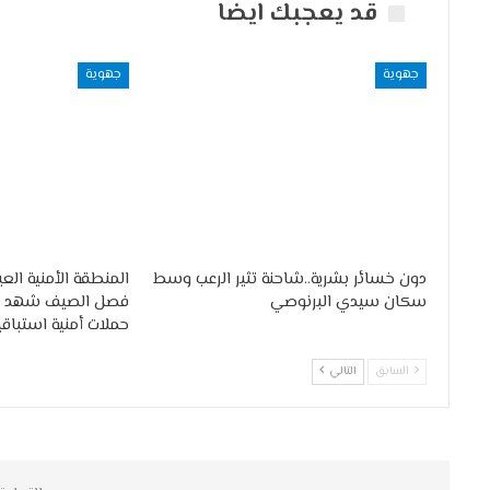
قد يعجبك ايضا
جهوية
جهوية
دون خسائر بشرية..شاحنة تثير الرعب وسط
‏المنطقة الأمنية الع
سكان سيدي البرنوصي
فصل الصيف شهد 
حملات أمنية استباقي
السابق
التالي