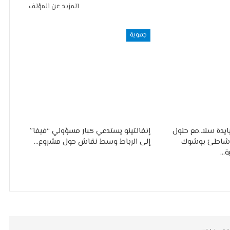
المزيد عن المؤلف
جهوية
يايدة سلا..مع حلول
إنفانتينو يستدعي كبار مسؤولي “فيفا”
شاطئ بوشوك
إلى الرباط وسط نقاش حول مشروع…
ة…