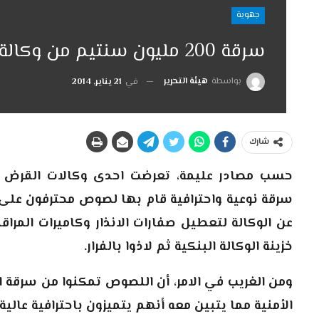
جهوية
سرقة 200 مليون سنتيم من وكالة القرض الفلاحي بخنيفرة
بواسطة
هيئة التحرير
في
21 يناير, 2014
شارك
حسب مصادر عليمة، تعرضت احدى وكالات القرض ال
سرقة نوعية واحترافية قام بها لصوص محترفون على ط
خزينة الوكالة البنكية ثم لاذوا بالفرار.
ومن الغريب في الامر، أن اللصوص تمكنوا من سرقة ال
الأمنية مما يتبين معه أنهم يتميزون باحترافية عالية.