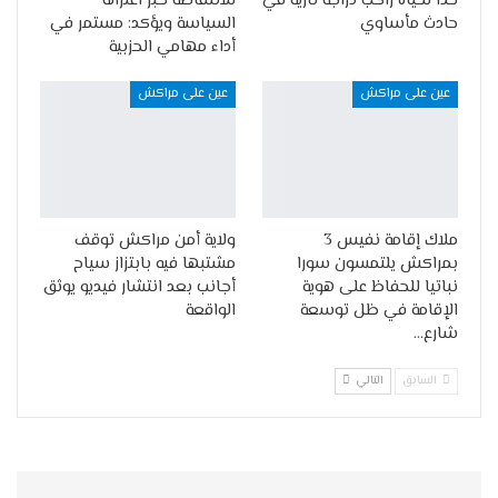
حدا لحياة راكب دراجة نارية في
للانتفاضة خبر اعتزاله
حادث مأساوي
السياسة ويؤكد: مستمر في
أداء مهامي الحزبية
عين على مراكش
عين على مراكش
ملاك إقامة نفيس 3
ولاية أمن مراكش توقف
بمراكش يلتمسون سورا
مشتبها فيه بابتزاز سياح
نباتيا للحفاظ على هوية
أجانب بعد انتشار فيديو يوثق
الإقامة في ظل توسعة
الواقعة
شارع…
السابق
التالي