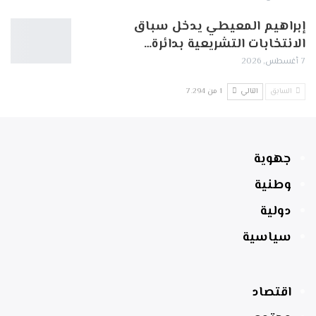
إبراهيم المعيطي يدخل سباق
الانتخابات التشريعية بدائرة…
7 أغسطس, 2026
السابق
التالي
1 من 7٬294
جهوية
وطنية
دولية
سياسية
اقتصاد