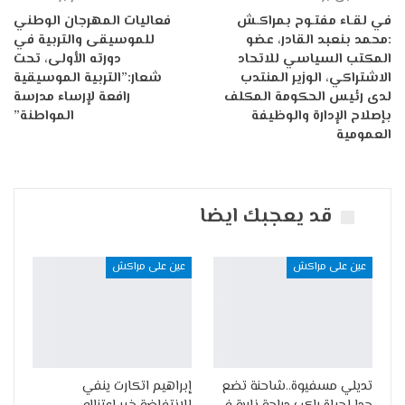
في لقـاء مفتـوح بمراكـش
فعاليات المهرجان الوطني
:محمد بنعبد القادر، عضو
للموسيقى والتربية في
المكتب السياسي للاتحاد
دورته الأولى، تحت
الاشتراكي، الوزير المنتدب
شعار:”التربية الموسيقية
لدى رئيس الحكومة المكلف
رافعة لإرساء مدرسة
بإصلاح الإدارة والوظيفة
المواطنة”
العمومية
قد يعجبك ايضا
عين على مراكش
عين على مراكش
تديلي مسفيوة..شاحنة تضع
إبراهيم اتكارت ينفي