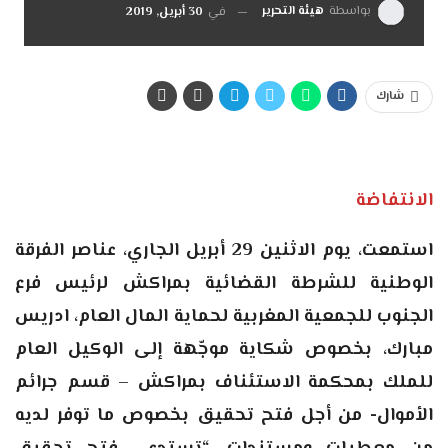
بواسطة
هيئة التحرير
في
30 أبريل, 2019
شارك
الانتفاضة
استمعت، يوم الاثنين 29 أبريل الجاري، عناصر الفرقة
الوطنية للشرطة القضائية بمراكش لرئيس فرع
الجنوب للجمعية المغربية لحماية المال العام، ادريس
مبارك، بخصوص شكاية موجّهة إلى الوكيل العام
للملك بمحكمة الاستئناف بمراكش – قسم جرائم
الأموال- من أجل فتح تحقيق بخصوص ما توفر لديه