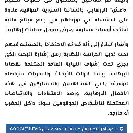
وثيقة مع مقاتلين ينشطون في صفوف تنظيم
“داعش” الإرهابي بالساحة السورية العراقية، علاوة
على الاشتباه في تورطهم في جمع مبالغ مالية
لفائدة أوساط متطرفة بغرض تمويل عمليات إرهابية.
وأشار البلاغ إلى أنه قد تم الاحتفاظ بالمشتبه فيهم
تحت تدبير الحراسة النظرية رهن إشارة البحث الذي
يجري تحت إشراف النيابة العامة المكلفة بقضايا
الإرهاب، بينما لازالت الأبحاث والتحريات متواصلة
لتوقيف باقي المساهمين والمشاركين في هذه
الأفعال الإرهابية، ورصد الامتدادات والارتباطات
المحتملة للأشخاص الموقوفين سواء داخل المغرب
أو خارجه.
تابعوا آخر الأخبار من جريدة الانتفاضة على GOOGLE NEWS