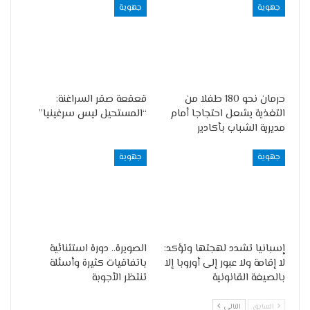
جهوية
جهوية
حرمان نحو 180 طفلا من
قعقعة صقر السراغنة:
التغذية يشعل احتجاجا أمام
“المستحيل ليس سرغينيا”
مديرية الشباب بأكادير
جهوية
جهوية
إسبانيا تشدد لهجتها وتؤكد:
الصويرة.. دورة استثنائية
لا إقامة ولا عبور إلى أوروبا إلا
باتفاقيات كثيرة وأسئلة
بالصيغة القانونية
تنتظر الأجوبة
السابق
التالي